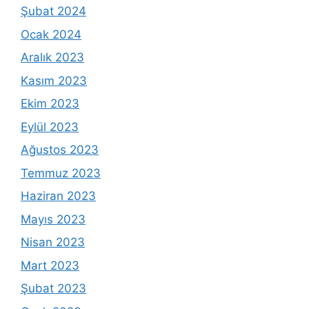
Şubat 2024
Ocak 2024
Aralık 2023
Kasım 2023
Ekim 2023
Eylül 2023
Ağustos 2023
Temmuz 2023
Haziran 2023
Mayıs 2023
Nisan 2023
Mart 2023
Şubat 2023