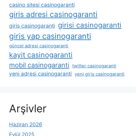
casino sitesi casinogaranti
giris adresi casinogaranti
girisi casinogaranti
giris casinogaranti
giris yap casinogaranti
güncel adresi casinogaranti
kayit casinogaranti
mobil casinogaranti
twitter casinogaranti
yeni adresi casinogaranti
yeni giris casinogaranti
Arşivler
Haziran 2026
Eylül 2025