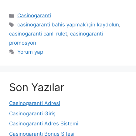
Kategoriler
Casinogaranti
Etiketler
casinogaranti bahis yapmak i̇çin kaydolun
,
casinogaranti canlı rulet
,
casinogaranti
promosyon
Yorum yap
Son Yazılar
Casinogaranti Adresi
Casinogaranti Giriş
Casinogaranti Adres Sistemi
Casinogaranti Bonus Sitesi