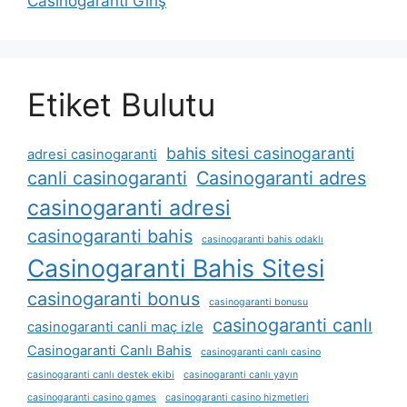
Casinogaranti Giriş
Etiket Bulutu
bahis sitesi casinogaranti
adresi casinogaranti
canli casinogaranti
Casinogaranti adres
casinogaranti adresi
casinogaranti bahis
casinogaranti bahis odaklı
Casinogaranti Bahis Sitesi
casinogaranti bonus
casinogaranti bonusu
casinogaranti canlı
casinogaranti canli maç izle
Casinogaranti Canlı Bahis
casinogaranti canlı casino
casinogaranti canlı destek ekibi
casinogaranti canlı yayın
casinogaranti casino games
casinogaranti casino hizmetleri