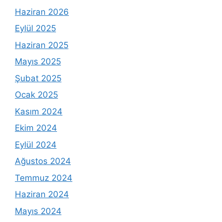
Haziran 2026
Eylül 2025
Haziran 2025
Mayıs 2025
Şubat 2025
Ocak 2025
Kasım 2024
Ekim 2024
Eylül 2024
Ağustos 2024
Temmuz 2024
Haziran 2024
Mayıs 2024