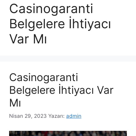
Casinogaranti
Belgelere İhtiyacı
Var Mı
Casinogaranti
Belgelere İhtiyacı Var
Mı
Nisan 29, 2023
Yazarı:
admin