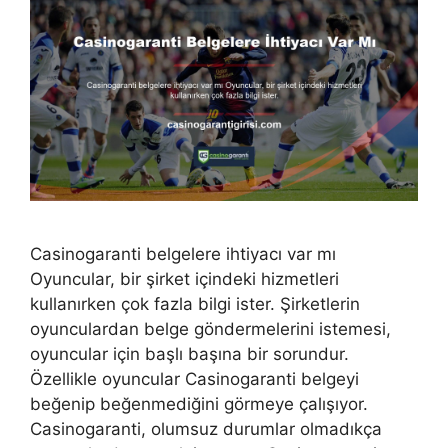
Casinogaranti belgelere ihtiyacı var mı
Oyuncular, bir şirket içindeki hizmetleri
kullanırken çok fazla bilgi ister. Şirketlerin
oyunculardan belge göndermelerini istemesi,
oyuncular için başlı başına bir sorundur.
Özellikle oyuncular Casinogaranti belgeyi
beğenip beğenmediğini görmeye çalışıyor.
Casinogaranti, olumsuz durumlar olmadıkça