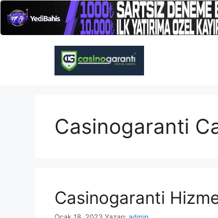
İçeriğe
atla
Casinogaranti Ca
Casinogaranti Hizme
Ocak 18, 2023
Yazarı:
admin