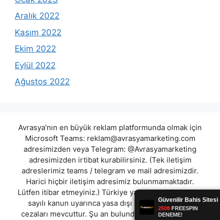
Aralık 2022
Kasım 2022
Ekim 2022
Eylül 2022
Ağustos 2022
Avrasya'nın en büyük reklam platformunda olmak için
Microsoft Teams:
reklam@avrasyamarketing.com
adresimizden veya Telegram: @Avrasyamarketing
adresimizden irtibat kurabilirsiniz. (Tek iletişim
adreslerimiz teams / telegram ve mail adresimizdir.
Harici hiçbir iletişim adresimiz bulunmamaktadır.
Lütfen itibar etmeyiniz.) Türkiye yasalarına göre 7258
sayılı kanun uyarınca yasa dışı bahis oynamanın
cezaları mevcuttur. Şu an bulunduğunuz site hiç bir