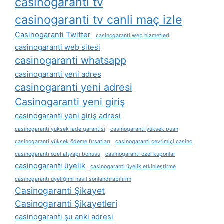
casinogaranti tv
casinogaranti tv canli maç izle
Casinogaranti Twitter
casinogaranti web hizmetleri
casinogaranti web sitesi
casinogaranti whatsapp
casinogaranti yeni adres
casinogaranti yeni adresi
Casinogaranti yeni giriş
casinogaranti yeni giriş adresi
casinogaranti yüksek i̇ade garantisi
casinogaranti yüksek puan
casinogaranti yüksek ödeme fırsatları
casinogaranti çevrimiçi casino
casinogaranti özel altyapı bonusu
casinogaranti özel kuponlar
casinogaranti üyelik
casinogaranti üyelik etkinleştirme
casinogaranti üyeliğimi nasıl sonlandırabilirim
Casinogaranti Şikayet
Casinogaranti Şikayetleri
casinogaranti şu anki adresi