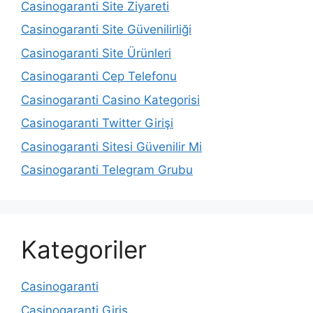
Casinogaranti Site Ziyareti
Casinogaranti Site Güvenilirliği
Casinogaranti Site Ürünleri
Casinogaranti Cep Telefonu
Casinogaranti Casino Kategorisi
Casinogaranti Twitter Girişi
Casinogaranti Sitesi Güvenilir Mi
Casinogaranti Telegram Grubu
Kategoriler
Casinogaranti
Casinogaranti Giriş