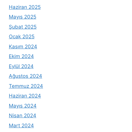
Haziran 2025
Mayıs 2025
Şubat 2025
Ocak 2025
Kasım 2024
Ekim 2024
Eylül 2024
Ağustos 2024
Temmuz 2024
Haziran 2024
Mayıs 2024
Nisan 2024
Mart 2024