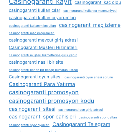
Casinogaranti kayıt
casinogaranti kaç oldu
casinogaranti kullanıcılar
casinogaranti kullanıcı memnuniyeti
casinogaranti kullanıcı yorumları
casinogaranti maç izleme
casinogaranti kullanım koşulları
casinogaranti maç programları
casinogaranti mevcut giriş adresi
Casinogaranti Müşteri Hizmetleri
casinogaranti müşteri hizmetlerine giriş yapın
casinogaranti nasil bir site
casinogaranti neden bir hesap numarası i̇stedi
Casinogaranti oyun sitesi
casinogaranti oyun sitesi sorunu
Casinogaranti Para Yatırma
casinogaranti promosyon
casinogaranti promosyon kodu
casinogaranti sitesi
casinogaranti son giriş adresi
casinogaranti spor bahisleri
casinogaranti spor dalları
Casinogaranti Telegram
casinogaranti spor oyunları