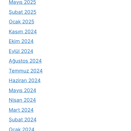
Mayıs 2025
Şubat 2025
Ocak 2025
Kasım 2024
Ekim 2024
Eylül 2024
Ağustos 2024
Temmuz 2024
Haziran 2024
Mayıs 2024
Nisan 2024
Mart 2024
Şubat 2024
Ocak 2024