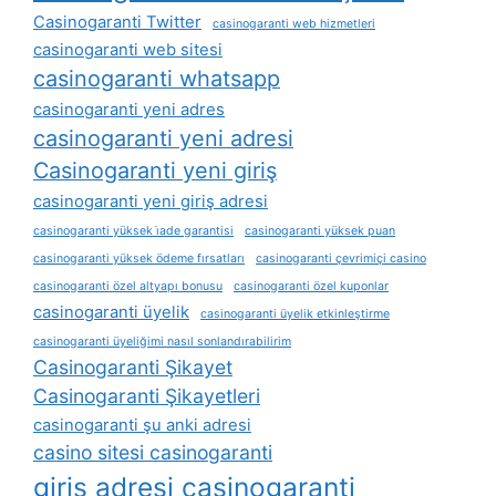
Casinogaranti Twitter
casinogaranti web hizmetleri
casinogaranti web sitesi
casinogaranti whatsapp
casinogaranti yeni adres
casinogaranti yeni adresi
Casinogaranti yeni giriş
casinogaranti yeni giriş adresi
casinogaranti yüksek i̇ade garantisi
casinogaranti yüksek puan
casinogaranti yüksek ödeme fırsatları
casinogaranti çevrimiçi casino
casinogaranti özel altyapı bonusu
casinogaranti özel kuponlar
casinogaranti üyelik
casinogaranti üyelik etkinleştirme
casinogaranti üyeliğimi nasıl sonlandırabilirim
Casinogaranti Şikayet
Casinogaranti Şikayetleri
casinogaranti şu anki adresi
casino sitesi casinogaranti
giris adresi casinogaranti