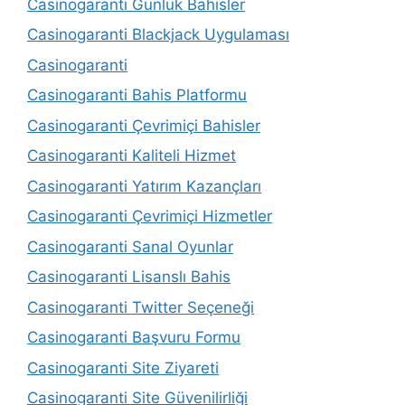
Casinogaranti Günlük Bahisler
Casinogaranti Blackjack Uygulaması
Casinogaranti
Casinogaranti Bahis Platformu
Casinogaranti Çevrimiçi Bahisler
Casinogaranti Kaliteli Hizmet
Casinogaranti Yatırım Kazançları
Casinogaranti Çevrimiçi Hizmetler
Casinogaranti Sanal Oyunlar
Casinogaranti Lisanslı Bahis
Casinogaranti Twitter Seçeneği
Casinogaranti Başvuru Formu
Casinogaranti Site Ziyareti
Casinogaranti Site Güvenilirliği