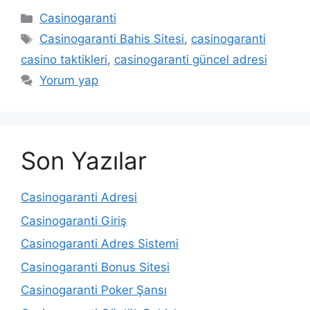
Kategoriler
Casinogaranti
Etiketler
Casinogaranti Bahis Sitesi
,
casinogaranti
casino taktikleri
,
casinogaranti güncel adresi
Yorum yap
Son Yazılar
Casinogaranti Adresi
Casinogaranti Giriş
Casinogaranti Adres Sistemi
Casinogaranti Bonus Sitesi
Casinogaranti Poker Şansı