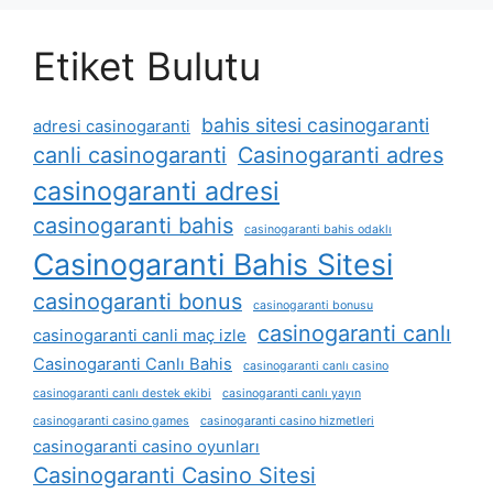
Etiket Bulutu
bahis sitesi casinogaranti
adresi casinogaranti
canli casinogaranti
Casinogaranti adres
casinogaranti adresi
casinogaranti bahis
casinogaranti bahis odaklı
Casinogaranti Bahis Sitesi
casinogaranti bonus
casinogaranti bonusu
casinogaranti canlı
casinogaranti canli maç izle
Casinogaranti Canlı Bahis
casinogaranti canlı casino
casinogaranti canlı destek ekibi
casinogaranti canlı yayın
casinogaranti casino games
casinogaranti casino hizmetleri
casinogaranti casino oyunları
Casinogaranti Casino Sitesi