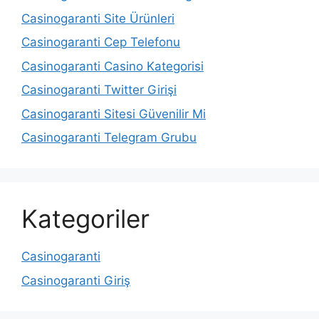
Casinogaranti Site Ürünleri
Casinogaranti Cep Telefonu
Casinogaranti Casino Kategorisi
Casinogaranti Twitter Girişi
Casinogaranti Sitesi Güvenilir Mi
Casinogaranti Telegram Grubu
Kategoriler
Casinogaranti
Casinogaranti Giriş