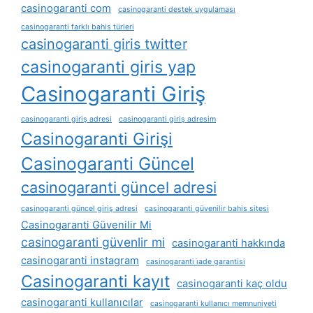
casinogaranti com
casinogaranti destek uygulaması
casinogaranti farklı bahis türleri
casinogaranti giris twitter
casinogaranti giris yap
Casinogaranti Giriş
casinogaranti giriş adresi
casinogaranti giriş adresim
Casinogaranti Girişi
Casinogaranti Güncel
casinogaranti güncel adresi
casinogaranti güncel giriş adresi
casinogaranti güvenilir bahis sitesi
Casinogaranti Güvenilir Mi
casinogaranti güvenlir mi
casinogaranti hakkında
casinogaranti instagram
casinogaranti i̇ade garantisi
Casinogaranti kayıt
casinogaranti kaç oldu
casinogaranti kullanıcılar
casinogaranti kullanıcı memnuniyeti