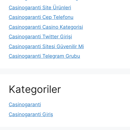
Casinogaranti Site Ürünleri
Casinogaranti Cep Telefonu
Casinogaranti Casino Kategorisi
Casinogaranti Twitter Girişi
Casinogaranti Sitesi Güvenilir Mi
Casinogaranti Telegram Grubu
Kategoriler
Casinogaranti
Casinogaranti Giriş