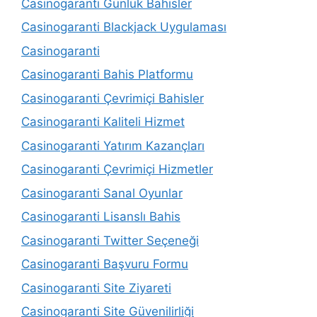
Casinogaranti Günlük Bahisler
Casinogaranti Blackjack Uygulaması
Casinogaranti
Casinogaranti Bahis Platformu
Casinogaranti Çevrimiçi Bahisler
Casinogaranti Kaliteli Hizmet
Casinogaranti Yatırım Kazançları
Casinogaranti Çevrimiçi Hizmetler
Casinogaranti Sanal Oyunlar
Casinogaranti Lisanslı Bahis
Casinogaranti Twitter Seçeneği
Casinogaranti Başvuru Formu
Casinogaranti Site Ziyareti
Casinogaranti Site Güvenilirliği