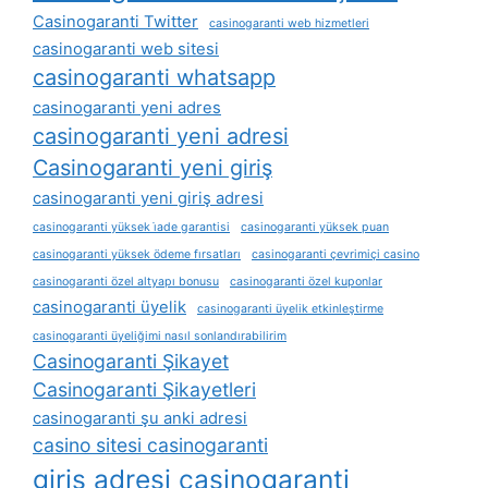
Casinogaranti Twitter
casinogaranti web hizmetleri
casinogaranti web sitesi
casinogaranti whatsapp
casinogaranti yeni adres
casinogaranti yeni adresi
Casinogaranti yeni giriş
casinogaranti yeni giriş adresi
casinogaranti yüksek i̇ade garantisi
casinogaranti yüksek puan
casinogaranti yüksek ödeme fırsatları
casinogaranti çevrimiçi casino
casinogaranti özel altyapı bonusu
casinogaranti özel kuponlar
casinogaranti üyelik
casinogaranti üyelik etkinleştirme
casinogaranti üyeliğimi nasıl sonlandırabilirim
Casinogaranti Şikayet
Casinogaranti Şikayetleri
casinogaranti şu anki adresi
casino sitesi casinogaranti
giris adresi casinogaranti