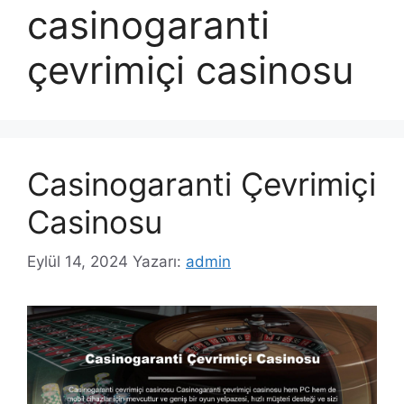
casinogaranti
çevrimiçi casinosu
Casinogaranti Çevrimiçi
Casinosu
Eylül 14, 2024
Yazarı:
admin