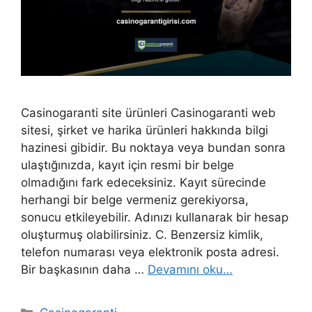
Casinogaranti site ürünleri Casinogaranti web
sitesi, şirket ve harika ürünleri hakkında bilgi
hazinesi gibidir. Bu noktaya veya bundan sonra
ulaştığınızda, kayıt için resmi bir belge
olmadığını fark edeceksiniz. Kayıt sürecinde
herhangi bir belge vermeniz gerekiyorsa,
sonucu etkileyebilir. Adınızı kullanarak bir hesap
oluşturmuş olabilirsiniz. C. Benzersiz kimlik,
telefon numarası veya elektronik posta adresi.
Bir başkasının daha …
Devamını oku…
Kategoriler