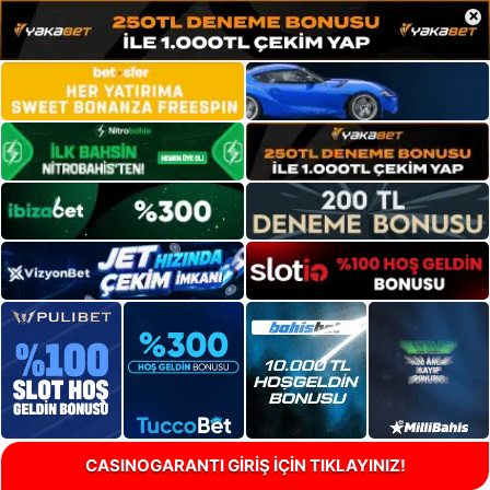
×
CASINOGARANTI GİRİŞ İÇİN TIKLAYINIZ!