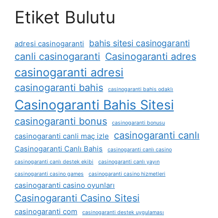
Etiket Bulutu
bahis sitesi casinogaranti
adresi casinogaranti
canli casinogaranti
Casinogaranti adres
casinogaranti adresi
casinogaranti bahis
casinogaranti bahis odaklı
Casinogaranti Bahis Sitesi
casinogaranti bonus
casinogaranti bonusu
casinogaranti canlı
casinogaranti canli maç izle
Casinogaranti Canlı Bahis
casinogaranti canlı casino
casinogaranti canlı destek ekibi
casinogaranti canlı yayın
casinogaranti casino games
casinogaranti casino hizmetleri
casinogaranti casino oyunları
Casinogaranti Casino Sitesi
casinogaranti com
casinogaranti destek uygulaması