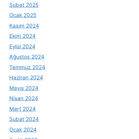
Şubat 2025
Ocak 2025
Kasım 2024
Ekim 2024
Eylül 2024
Ağustos 2024
Temmuz 2024
Haziran 2024
Mayıs 2024
Nisan 2024
Mart 2024
Şubat 2024
Ocak 2024