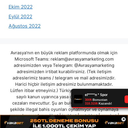
Ekim 2022
Eylül 2022
Ağustos 2022
Avrasya'nın en büyük reklam platformunda olmak için
Microsoft Teams:
reklam@avrasyamarketing.com
adresimizden veya Telegram: @Avrasyamarketing
adresimizden irtibat kurabilirsiniz. (Tek iletişim
adreslerimiz teams / telegram ve mail adresimizdir.
Harici hiçbir iletişim adresimiz bulunmamaktadır.
Lütfen itibar etmeyiniz.) Türkiye yasalarına göre 7258
sayılı kanun uyarınca yasa dışı bahis oynamanın
cezaları mevcuttur. Şu an bulunduğunuz site hiç bir
şekilde illegal bahis oyunları oynatmıyor ve oynamaya
aracı olmuyordur.
rolibet
|
jackbet
|
ortakbet
|
arexbet
|
×
virajbet
|
kayapalazzo
|
slotvadisi
|
heybet