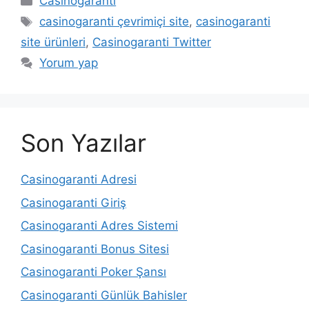
Casinogaranti
Etiketler
casinogaranti çevrimiçi site
,
casinogaranti
site ürünleri
,
Casinogaranti Twitter
Yorum yap
Son Yazılar
Casinogaranti Adresi
Casinogaranti Giriş
Casinogaranti Adres Sistemi
Casinogaranti Bonus Sitesi
Casinogaranti Poker Şansı
Casinogaranti Günlük Bahisler