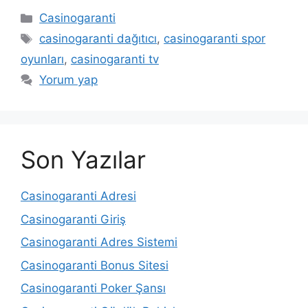
Kategoriler
Casinogaranti
Etiketler
casinogaranti dağıtıcı
,
casinogaranti spor
oyunları
,
casinogaranti tv
Yorum yap
Son Yazılar
Casinogaranti Adresi
Casinogaranti Giriş
Casinogaranti Adres Sistemi
Casinogaranti Bonus Sitesi
Casinogaranti Poker Şansı