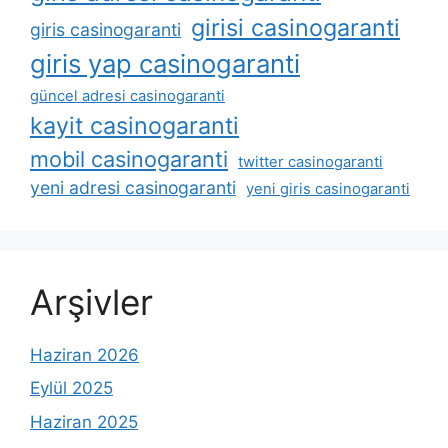
girisi casinogaranti
giris casinogaranti
giris yap casinogaranti
güncel adresi casinogaranti
kayit casinogaranti
mobil casinogaranti
twitter casinogaranti
yeni adresi casinogaranti
yeni giris casinogaranti
Arşivler
Haziran 2026
Eylül 2025
Haziran 2025