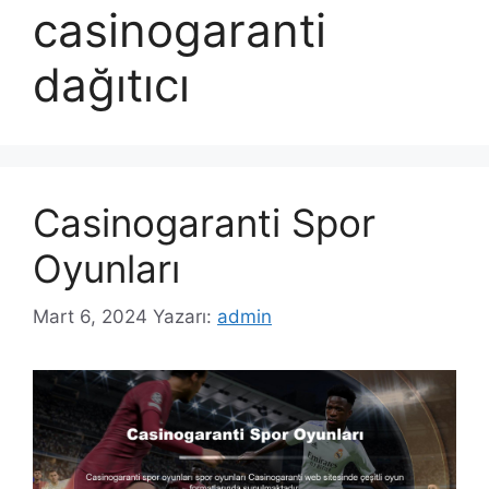
casinogaranti
dağıtıcı
Casinogaranti Spor
Oyunları
Mart 6, 2024
Yazarı:
admin