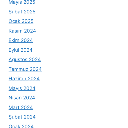
Mayıs 2025
Şubat 2025
Ocak 2025
Kasım 2024
Ekim 2024
Eylül 2024
Ağustos 2024
Temmuz 2024
Haziran 2024
Mayıs 2024
Nisan 2024
Mart 2024
Şubat 2024
Ocak 2024