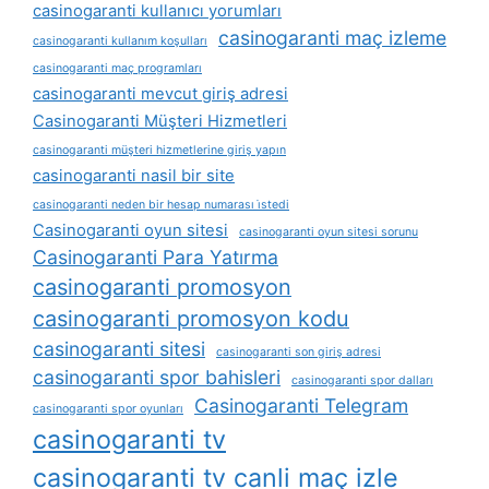
casinogaranti kullanıcı yorumları
casinogaranti maç izleme
casinogaranti kullanım koşulları
casinogaranti maç programları
casinogaranti mevcut giriş adresi
Casinogaranti Müşteri Hizmetleri
casinogaranti müşteri hizmetlerine giriş yapın
casinogaranti nasil bir site
casinogaranti neden bir hesap numarası i̇stedi
Casinogaranti oyun sitesi
casinogaranti oyun sitesi sorunu
Casinogaranti Para Yatırma
casinogaranti promosyon
casinogaranti promosyon kodu
casinogaranti sitesi
casinogaranti son giriş adresi
casinogaranti spor bahisleri
casinogaranti spor dalları
Casinogaranti Telegram
casinogaranti spor oyunları
casinogaranti tv
casinogaranti tv canli maç izle