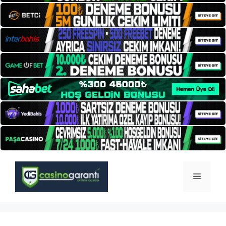
İçeriğe
atla
Menü