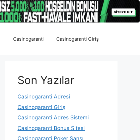
Casinogaranti
Casinogaranti Giriş
Son Yazılar
Casinogaranti Adresi
Casinogaranti Giriş
Casinogaranti Adres Sistemi
Casinogaranti Bonus Sitesi
Casinogaranti Poker Şansı