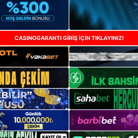
CASINOGARANTI GİRİŞ İÇİN TIKLAYINIZ!