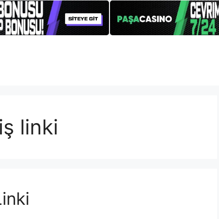
ş linki
inki