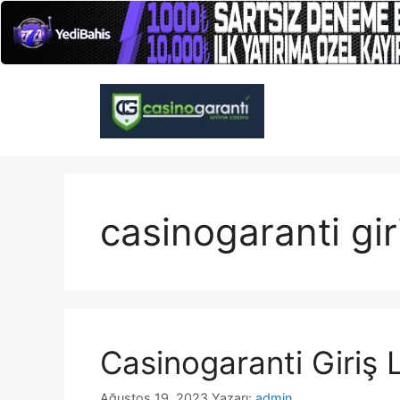
İçeriğe
atla
casinogaranti giri
Casinogaranti Giriş L
Ağustos 19, 2023
Yazarı:
admin