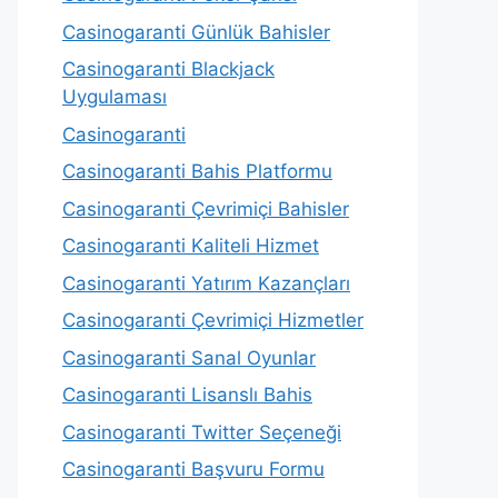
Casinogaranti Günlük Bahisler
Casinogaranti Blackjack
Uygulaması
Casinogaranti
Casinogaranti Bahis Platformu
Casinogaranti Çevrimiçi Bahisler
Casinogaranti Kaliteli Hizmet
Casinogaranti Yatırım Kazançları
Casinogaranti Çevrimiçi Hizmetler
Casinogaranti Sanal Oyunlar
Casinogaranti Lisanslı Bahis
Casinogaranti Twitter Seçeneği
Casinogaranti Başvuru Formu