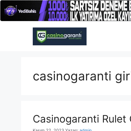
İçeriğe
atla
casinogaranti gir
Casinogaranti Rulet
Kasım 22, 2023
Yazarı:
admin