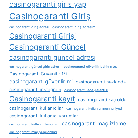
casinogaranti giris yap
Casinogaranti Giriş
casinogaranti giriş adresi
casinogaranti giriş adresim
Casinogaranti Girişi
Casinogaranti Güncel
casinogaranti güncel adresi
casinogaranti güncel giriş adresi
casinogaranti güvenilir bahis sitesi
Casinogaranti Güvenilir Mi
casinogaranti güvenlir mi
casinogaranti hakkında
casinogaranti instagram
casinogaranti i̇ade garantisi
Casinogaranti kayıt
casinogaranti kaç oldu
casinogaranti kullanıcılar
casinogaranti kullanıcı memnuniyeti
casinogaranti kullanıcı yorumları
casinogaranti maç izleme
casinogaranti kullanım koşulları
casinogaranti maç programları