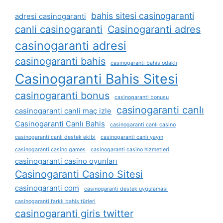
bahis sitesi casinogaranti
adresi casinogaranti
canli casinogaranti
Casinogaranti adres
casinogaranti adresi
casinogaranti bahis
casinogaranti bahis odaklı
Casinogaranti Bahis Sitesi
casinogaranti bonus
casinogaranti bonusu
casinogaranti canlı
casinogaranti canli maç izle
Casinogaranti Canlı Bahis
casinogaranti canlı casino
casinogaranti canlı destek ekibi
casinogaranti canlı yayın
casinogaranti casino games
casinogaranti casino hizmetleri
casinogaranti casino oyunları
Casinogaranti Casino Sitesi
casinogaranti com
casinogaranti destek uygulaması
casinogaranti farklı bahis türleri
casinogaranti giris twitter