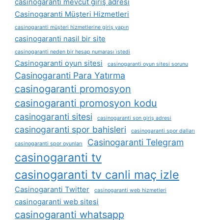
casinogaranti mevcut giriş adresi
Casinogaranti Müşteri Hizmetleri
casinogaranti müşteri hizmetlerine giriş yapın
casinogaranti nasil bir site
casinogaranti neden bir hesap numarası i̇stedi
Casinogaranti oyun sitesi
casinogaranti oyun sitesi sorunu
Casinogaranti Para Yatırma
casinogaranti promosyon
casinogaranti promosyon kodu
casinogaranti sitesi
casinogaranti son giriş adresi
casinogaranti spor bahisleri
casinogaranti spor dalları
Casinogaranti Telegram
casinogaranti spor oyunları
casinogaranti tv
casinogaranti tv canli maç izle
Casinogaranti Twitter
casinogaranti web hizmetleri
casinogaranti web sitesi
casinogaranti whatsapp