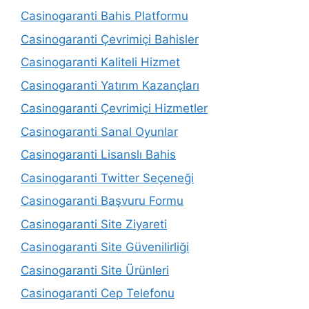
Casinogaranti Bahis Platformu
Casinogaranti Çevrimiçi Bahisler
Casinogaranti Kaliteli Hizmet
Casinogaranti Yatırım Kazançları
Casinogaranti Çevrimiçi Hizmetler
Casinogaranti Sanal Oyunlar
Casinogaranti Lisanslı Bahis
Casinogaranti Twitter Seçeneği
Casinogaranti Başvuru Formu
Casinogaranti Site Ziyareti
Casinogaranti Site Güvenilirliği
Casinogaranti Site Ürünleri
Casinogaranti Cep Telefonu