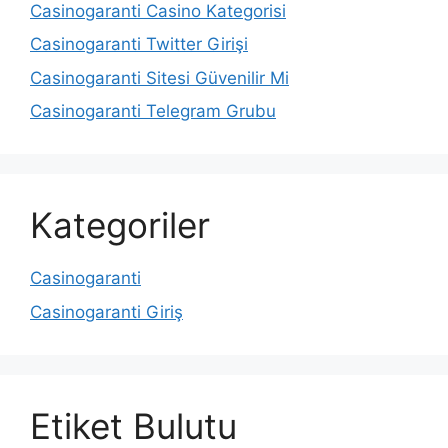
Casinogaranti Casino Kategorisi
Casinogaranti Twitter Girişi
Casinogaranti Sitesi Güvenilir Mi
Casinogaranti Telegram Grubu
Kategoriler
Casinogaranti
Casinogaranti Giriş
Etiket Bulutu