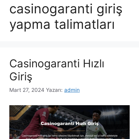
casinogaranti giriş
yapma talimatları
Casinogaranti Hızlı
Giriş
Mart 27, 2024
Yazarı:
admin