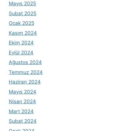
Mayıs 2025
Şubat 2025
Ocak 2025
Kasım 2024
Ekim 2024
Eylül 2024
Ağustos 2024
Temmuz 2024
Haziran 2024
Mayıs 2024
Nisan 2024
Mart 2024
Şubat 2024
Ocak 2024