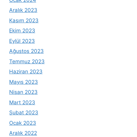
Aralık 2023
Kasım 2023
Ekim 2023
Eylül 2023
Ağustos 2023
Temmuz 2023
Haziran 2023
Mayıs 2023
Nisan 2023
Mart 2023
Şubat 2023
Ocak 2023
Aralık 2022