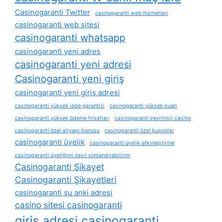
Casinogaranti Twitter
casinogaranti web hizmetleri
casinogaranti web sitesi
casinogaranti whatsapp
casinogaranti yeni adres
casinogaranti yeni adresi
Casinogaranti yeni giriş
casinogaranti yeni giriş adresi
casinogaranti yüksek i̇ade garantisi
casinogaranti yüksek puan
casinogaranti yüksek ödeme fırsatları
casinogaranti çevrimiçi casino
casinogaranti özel altyapı bonusu
casinogaranti özel kuponlar
casinogaranti üyelik
casinogaranti üyelik etkinleştirme
casinogaranti üyeliğimi nasıl sonlandırabilirim
Casinogaranti Şikayet
Casinogaranti Şikayetleri
casinogaranti şu anki adresi
casino sitesi casinogaranti
giris adresi casinogaranti