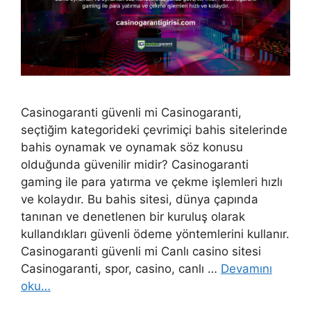
Casinogaranti güvenli mi Casinogaranti,
seçtiğim kategorideki çevrimiçi bahis sitelerinde
bahis oynamak ve oynamak söz konusu
olduğunda güvenilir midir? Casinogaranti
gaming ile para yatırma ve çekme işlemleri hızlı
ve kolaydır. Bu bahis sitesi, dünya çapında
tanınan ve denetlenen bir kuruluş olarak
kullandıkları güvenli ödeme yöntemlerini kullanır.
Casinogaranti güvenli mi Canlı casino sitesi
Casinogaranti, spor, casino, canlı …
Devamını
oku…