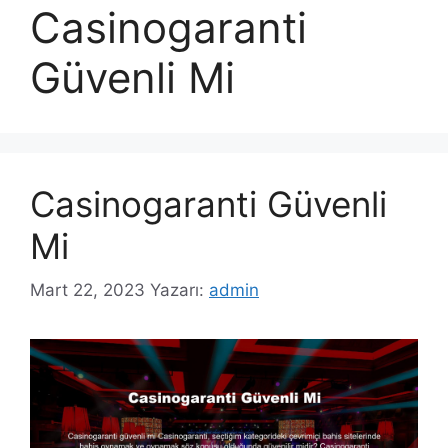
Casinogaranti
Güvenli Mi
Casinogaranti Güvenli
Mi
Mart 22, 2023
Yazarı:
admin