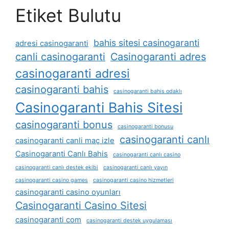
Etiket Bulutu
bahis sitesi casinogaranti
adresi casinogaranti
canli casinogaranti
Casinogaranti adres
casinogaranti adresi
casinogaranti bahis
casinogaranti bahis odaklı
Casinogaranti Bahis Sitesi
casinogaranti bonus
casinogaranti bonusu
casinogaranti canlı
casinogaranti canli maç izle
Casinogaranti Canlı Bahis
casinogaranti canlı casino
casinogaranti canlı destek ekibi
casinogaranti canlı yayın
casinogaranti casino games
casinogaranti casino hizmetleri
casinogaranti casino oyunları
Casinogaranti Casino Sitesi
casinogaranti com
casinogaranti destek uygulaması