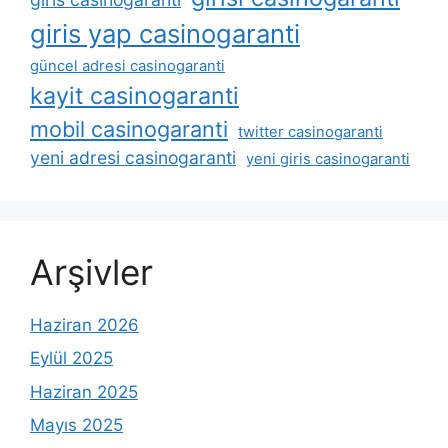
giris yap casinogaranti
güncel adresi casinogaranti
kayit casinogaranti
mobil casinogaranti
twitter casinogaranti
yeni adresi casinogaranti
yeni giris casinogaranti
Arşivler
Haziran 2026
Eylül 2025
Haziran 2025
Mayıs 2025