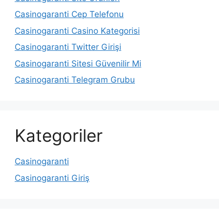
Casinogaranti Cep Telefonu
Casinogaranti Casino Kategorisi
Casinogaranti Twitter Girişi
Casinogaranti Sitesi Güvenilir Mi
Casinogaranti Telegram Grubu
Kategoriler
Casinogaranti
Casinogaranti Giriş