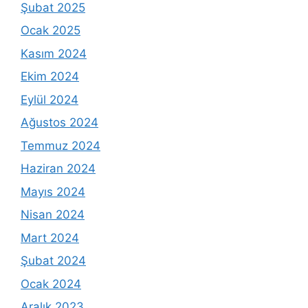
Şubat 2025
Ocak 2025
Kasım 2024
Ekim 2024
Eylül 2024
Ağustos 2024
Temmuz 2024
Haziran 2024
Mayıs 2024
Nisan 2024
Mart 2024
Şubat 2024
Ocak 2024
Aralık 2023