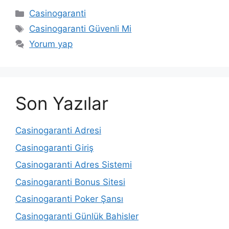
Kategoriler
Casinogaranti
Etiketler
Casinogaranti Güvenli Mi
Yorum yap
Son Yazılar
Casinogaranti Adresi
Casinogaranti Giriş
Casinogaranti Adres Sistemi
Casinogaranti Bonus Sitesi
Casinogaranti Poker Şansı
Casinogaranti Günlük Bahisler