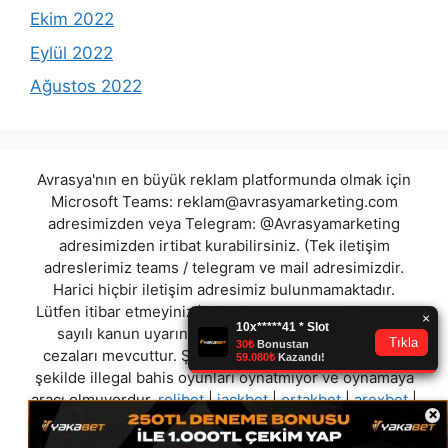
Ekim 2022
Eylül 2022
Ağustos 2022
Avrasya'nın en büyük reklam platformunda olmak için
Microsoft Teams:
reklam@avrasyamarketing.com
adresimizden veya Telegram: @Avrasyamarketing
adresimizden irtibat kurabilirsiniz. (Tek iletişim
adreslerimiz teams / telegram ve mail adresimizdir.
Harici hiçbir iletişim adresimiz bulunmamaktadır.
Lütfen itibar etmeyiniz.) Türkiye yasalarına göre 7258
sayılı kanun uyarınca yasa dışı bahis oynamanın
cezaları mevcuttur. Şu an bulunduğunuz site hiç bir
şekilde illegal bahis oyunları oynatmıyor ve oynamaya
aracı olmuyordur.
rolibet
|
jackbet
|
ortakbet
|
arexbet
|
×
virajbet
|
kayapalazzo
|
slotvadisi
|
heybet