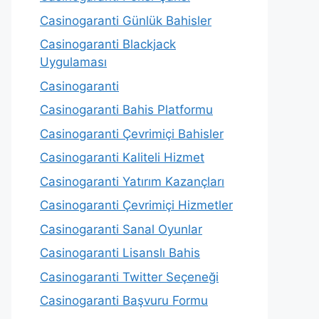
Casinogaranti Günlük Bahisler
Casinogaranti Blackjack
Uygulaması
Casinogaranti
Casinogaranti Bahis Platformu
Casinogaranti Çevrimiçi Bahisler
Casinogaranti Kaliteli Hizmet
Casinogaranti Yatırım Kazançları
Casinogaranti Çevrimiçi Hizmetler
Casinogaranti Sanal Oyunlar
Casinogaranti Lisanslı Bahis
Casinogaranti Twitter Seçeneği
Casinogaranti Başvuru Formu