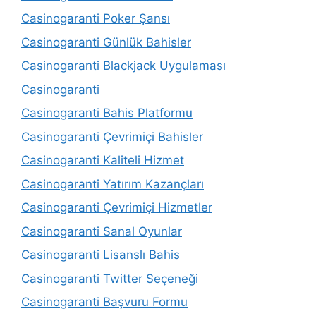
Casinogaranti Poker Şansı
Casinogaranti Günlük Bahisler
Casinogaranti Blackjack Uygulaması
Casinogaranti
Casinogaranti Bahis Platformu
Casinogaranti Çevrimiçi Bahisler
Casinogaranti Kaliteli Hizmet
Casinogaranti Yatırım Kazançları
Casinogaranti Çevrimiçi Hizmetler
Casinogaranti Sanal Oyunlar
Casinogaranti Lisanslı Bahis
Casinogaranti Twitter Seçeneği
Casinogaranti Başvuru Formu