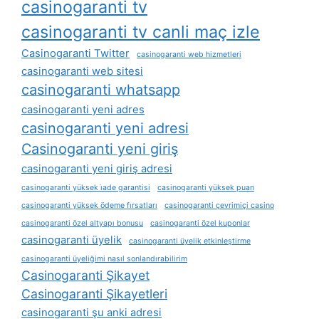
casinogaranti tv
casinogaranti tv canli maç izle
Casinogaranti Twitter
casinogaranti web hizmetleri
casinogaranti web sitesi
casinogaranti whatsapp
casinogaranti yeni adres
casinogaranti yeni adresi
Casinogaranti yeni giriş
casinogaranti yeni giriş adresi
casinogaranti yüksek i̇ade garantisi
casinogaranti yüksek puan
casinogaranti yüksek ödeme fırsatları
casinogaranti çevrimiçi casino
casinogaranti özel altyapı bonusu
casinogaranti özel kuponlar
casinogaranti üyelik
casinogaranti üyelik etkinleştirme
casinogaranti üyeliğimi nasıl sonlandırabilirim
Casinogaranti Şikayet
Casinogaranti Şikayetleri
casinogaranti şu anki adresi