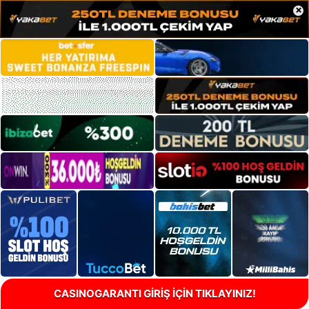
×
CASINOGARANTI GİRİŞ İÇİN TIKLAYINIZ!