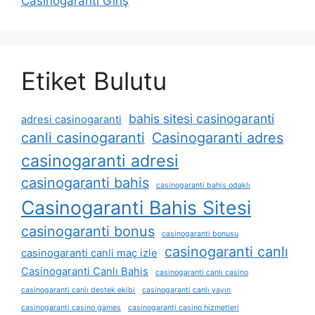
Casinogaranti Giriş
Etiket Bulutu
bahis sitesi casinogaranti
adresi casinogaranti
canli casinogaranti
Casinogaranti adres
casinogaranti adresi
casinogaranti bahis
casinogaranti bahis odaklı
Casinogaranti Bahis Sitesi
casinogaranti bonus
casinogaranti bonusu
casinogaranti canlı
casinogaranti canli maç izle
Casinogaranti Canlı Bahis
casinogaranti canlı casino
casinogaranti canlı destek ekibi
casinogaranti canlı yayın
casinogaranti casino games
casinogaranti casino hizmetleri