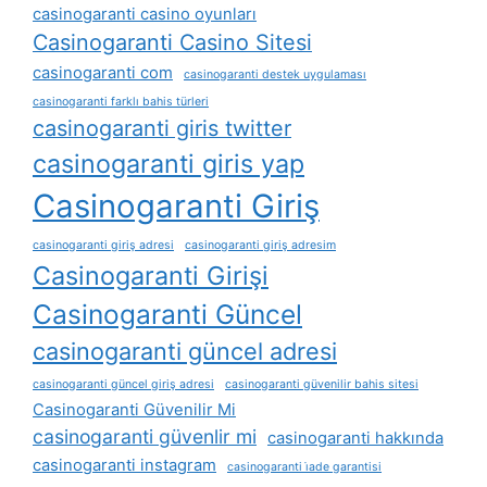
casinogaranti casino oyunları
Casinogaranti Casino Sitesi
casinogaranti com
casinogaranti destek uygulaması
casinogaranti farklı bahis türleri
casinogaranti giris twitter
casinogaranti giris yap
Casinogaranti Giriş
casinogaranti giriş adresi
casinogaranti giriş adresim
Casinogaranti Girişi
Casinogaranti Güncel
casinogaranti güncel adresi
casinogaranti güncel giriş adresi
casinogaranti güvenilir bahis sitesi
Casinogaranti Güvenilir Mi
casinogaranti güvenlir mi
casinogaranti hakkında
casinogaranti instagram
casinogaranti i̇ade garantisi