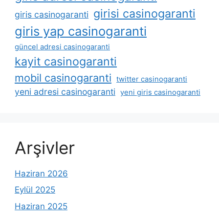
girisi casinogaranti
giris casinogaranti
giris yap casinogaranti
güncel adresi casinogaranti
kayit casinogaranti
mobil casinogaranti
twitter casinogaranti
yeni adresi casinogaranti
yeni giris casinogaranti
Arşivler
Haziran 2026
Eylül 2025
Haziran 2025