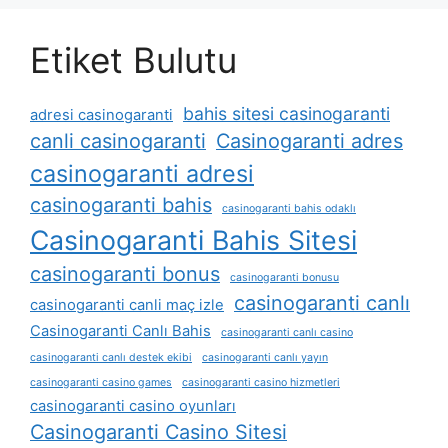
Etiket Bulutu
bahis sitesi casinogaranti
adresi casinogaranti
canli casinogaranti
Casinogaranti adres
casinogaranti adresi
casinogaranti bahis
casinogaranti bahis odaklı
Casinogaranti Bahis Sitesi
casinogaranti bonus
casinogaranti bonusu
casinogaranti canlı
casinogaranti canli maç izle
Casinogaranti Canlı Bahis
casinogaranti canlı casino
casinogaranti canlı destek ekibi
casinogaranti canlı yayın
casinogaranti casino games
casinogaranti casino hizmetleri
casinogaranti casino oyunları
Casinogaranti Casino Sitesi