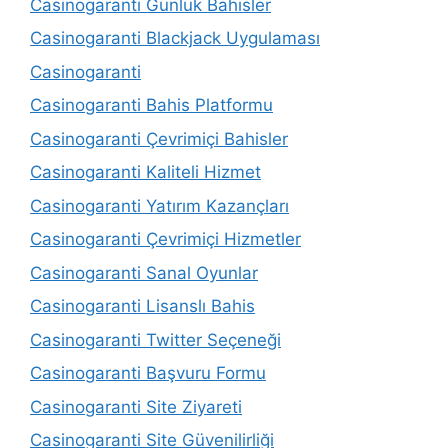
Casinogaranti Günlük Bahisler
Casinogaranti Blackjack Uygulaması
Casinogaranti
Casinogaranti Bahis Platformu
Casinogaranti Çevrimiçi Bahisler
Casinogaranti Kaliteli Hizmet
Casinogaranti Yatırım Kazançları
Casinogaranti Çevrimiçi Hizmetler
Casinogaranti Sanal Oyunlar
Casinogaranti Lisanslı Bahis
Casinogaranti Twitter Seçeneği
Casinogaranti Başvuru Formu
Casinogaranti Site Ziyareti
Casinogaranti Site Güvenilirliği