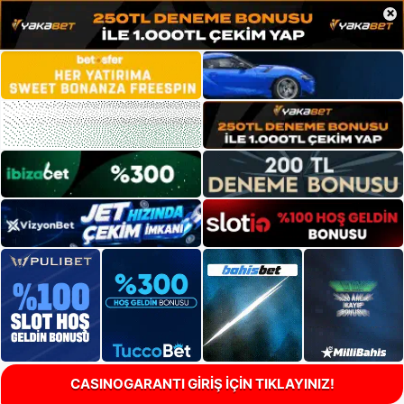
×
CASINOGARANTI GİRİŞ İÇİN TIKLAYINIZ!