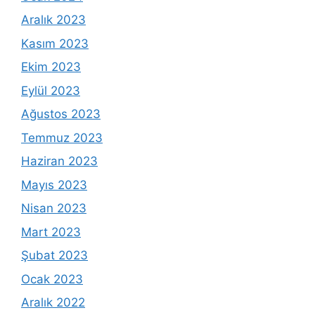
Aralık 2023
Kasım 2023
Ekim 2023
Eylül 2023
Ağustos 2023
Temmuz 2023
Haziran 2023
Mayıs 2023
Nisan 2023
Mart 2023
Şubat 2023
Ocak 2023
Aralık 2022