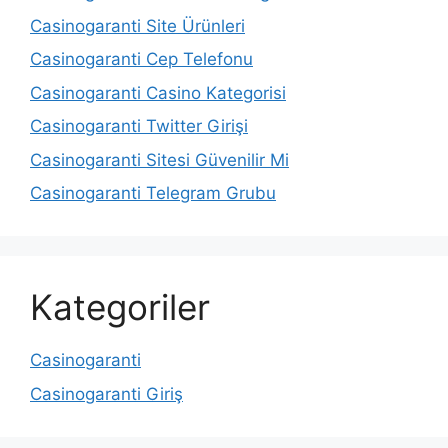
Casinogaranti Site Ürünleri
Casinogaranti Cep Telefonu
Casinogaranti Casino Kategorisi
Casinogaranti Twitter Girişi
Casinogaranti Sitesi Güvenilir Mi
Casinogaranti Telegram Grubu
Kategoriler
Casinogaranti
Casinogaranti Giriş