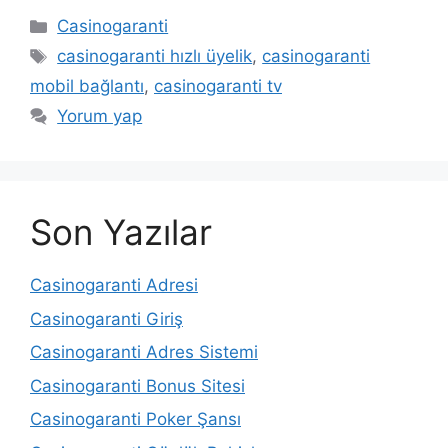
Kategoriler
Casinogaranti
Etiketler
casinogaranti hızlı üyelik
,
casinogaranti
mobil bağlantı
,
casinogaranti tv
Yorum yap
Son Yazılar
Casinogaranti Adresi
Casinogaranti Giriş
Casinogaranti Adres Sistemi
Casinogaranti Bonus Sitesi
Casinogaranti Poker Şansı