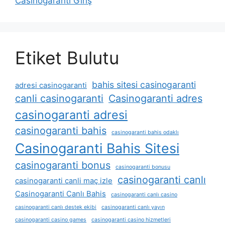
Casinogaranti Giriş
Etiket Bulutu
bahis sitesi casinogaranti
adresi casinogaranti
canli casinogaranti
Casinogaranti adres
casinogaranti adresi
casinogaranti bahis
casinogaranti bahis odaklı
Casinogaranti Bahis Sitesi
casinogaranti bonus
casinogaranti bonusu
casinogaranti canlı
casinogaranti canli maç izle
Casinogaranti Canlı Bahis
casinogaranti canlı casino
casinogaranti canlı destek ekibi
casinogaranti canlı yayın
casinogaranti casino games
casinogaranti casino hizmetleri