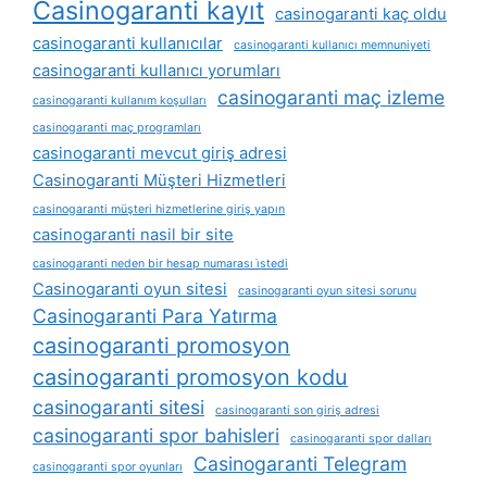
Casinogaranti kayıt
casinogaranti kaç oldu
casinogaranti kullanıcılar
casinogaranti kullanıcı memnuniyeti
casinogaranti kullanıcı yorumları
casinogaranti maç izleme
casinogaranti kullanım koşulları
casinogaranti maç programları
casinogaranti mevcut giriş adresi
Casinogaranti Müşteri Hizmetleri
casinogaranti müşteri hizmetlerine giriş yapın
casinogaranti nasil bir site
casinogaranti neden bir hesap numarası i̇stedi
Casinogaranti oyun sitesi
casinogaranti oyun sitesi sorunu
Casinogaranti Para Yatırma
casinogaranti promosyon
casinogaranti promosyon kodu
casinogaranti sitesi
casinogaranti son giriş adresi
casinogaranti spor bahisleri
casinogaranti spor dalları
Casinogaranti Telegram
casinogaranti spor oyunları