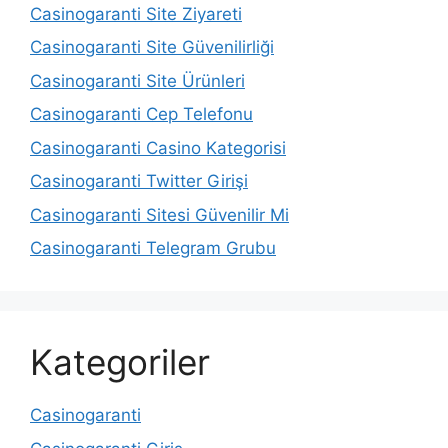
Casinogaranti Site Ziyareti
Casinogaranti Site Güvenilirliği
Casinogaranti Site Ürünleri
Casinogaranti Cep Telefonu
Casinogaranti Casino Kategorisi
Casinogaranti Twitter Girişi
Casinogaranti Sitesi Güvenilir Mi
Casinogaranti Telegram Grubu
Kategoriler
Casinogaranti