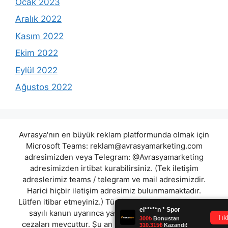
Ocak 2023
Aralık 2022
Kasım 2022
Ekim 2022
Eylül 2022
Ağustos 2022
Avrasya'nın en büyük reklam platformunda olmak için
Microsoft Teams:
reklam@avrasyamarketing.com
adresimizden veya Telegram: @Avrasyamarketing
adresimizden irtibat kurabilirsiniz. (Tek iletişim
adreslerimiz teams / telegram ve mail adresimizdir.
Harici hiçbir iletişim adresimiz bulunmamaktadır.
Lütfen itibar etmeyiniz.) Türkiye yasalarına göre 7258
sayılı kanun uyarınca yasa dışı bahis oynamanın
cezaları mevcuttur. Şu an bulunduğunuz site hiç bir