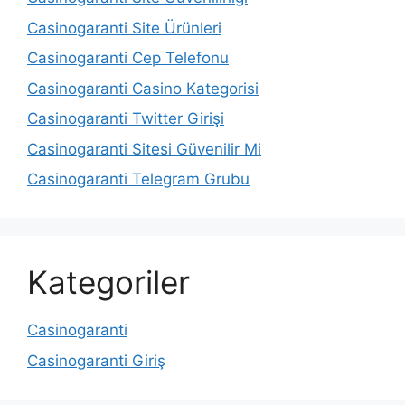
Casinogaranti Site Ürünleri
Casinogaranti Cep Telefonu
Casinogaranti Casino Kategorisi
Casinogaranti Twitter Girişi
Casinogaranti Sitesi Güvenilir Mi
Casinogaranti Telegram Grubu
Kategoriler
Casinogaranti
Casinogaranti Giriş