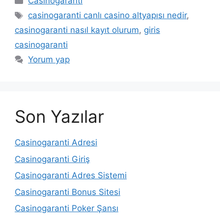
Casinogaranti
Etiketler
casinogaranti canlı casino altyapısı nedir
,
casinogaranti nasıl kayıt olurum
,
giris
casinogaranti
Yorum yap
Son Yazılar
Casinogaranti Adresi
Casinogaranti Giriş
Casinogaranti Adres Sistemi
Casinogaranti Bonus Sitesi
Casinogaranti Poker Şansı