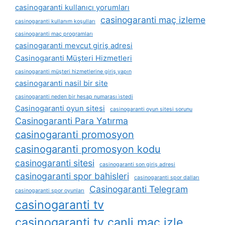
casinogaranti kullanıcı yorumları
casinogaranti maç izleme
casinogaranti kullanım koşulları
casinogaranti maç programları
casinogaranti mevcut giriş adresi
Casinogaranti Müşteri Hizmetleri
casinogaranti müşteri hizmetlerine giriş yapın
casinogaranti nasil bir site
casinogaranti neden bir hesap numarası i̇stedi
Casinogaranti oyun sitesi
casinogaranti oyun sitesi sorunu
Casinogaranti Para Yatırma
casinogaranti promosyon
casinogaranti promosyon kodu
casinogaranti sitesi
casinogaranti son giriş adresi
casinogaranti spor bahisleri
casinogaranti spor dalları
Casinogaranti Telegram
casinogaranti spor oyunları
casinogaranti tv
casinogaranti tv canli maç izle