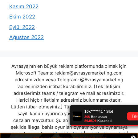
Kasım 2022
Ekim 2022
Eylül 2022
Ağustos 2022
Avrasya'nın en büyük reklam platformunda olmak için
Microsoft Teams:
reklam@avrasyamarketing.com
adresimizden veya Telegram: @Avrasyamarketing
adresimizden irtibat kurabilirsiniz. (Tek iletişim
adreslerimiz teams / telegram ve mail adresimizdir.
Harici hiçbir iletişim adresimiz bulunmamaktadır.
Lütfen itibar etmeyiniz.) Türkiye yasalarına göre 7258
sayılı kanun uyarınca yasa dışı bahis oynamanın
cezaları mevcuttur. Şu an bulunduğunuz site hiç bir
şekilde illegal bahis oyunları oynatmıyor ve oynamaya
aracı olmuyordur.
rolibet
|
jackbet
|
ortakbet
|
arexbet
|
×