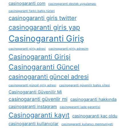
casinogaranti com
casinogaranti destek uygulaması
casinogaranti farklı bahis türleri
casinogaranti giris twitter
casinogaranti giris yap
Casinogaranti Giriş
casinogaranti giriş adresi
casinogaranti giriş adresim
Casinogaranti Girişi
Casinogaranti Güncel
casinogaranti güncel adresi
casinogaranti güncel giriş adresi
casinogaranti güvenilir bahis sitesi
Casinogaranti Güvenilir Mi
casinogaranti güvenlir mi
casinogaranti hakkında
casinogaranti instagram
casinogaranti i̇ade garantisi
Casinogaranti kayıt
casinogaranti kaç oldu
casinogaranti kullanıcılar
casinogaranti kullanıcı memnuniyeti