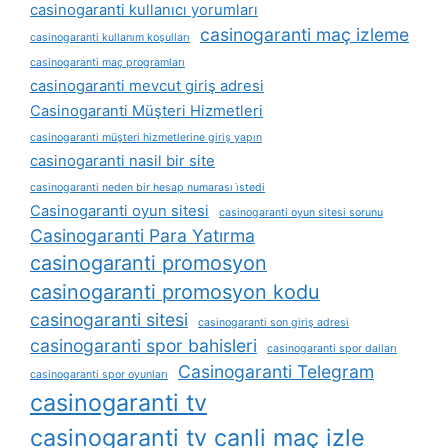
casinogaranti kullanıcı yorumları
casinogaranti maç izleme
casinogaranti kullanım koşulları
casinogaranti maç programları
casinogaranti mevcut giriş adresi
Casinogaranti Müşteri Hizmetleri
casinogaranti müşteri hizmetlerine giriş yapın
casinogaranti nasil bir site
casinogaranti neden bir hesap numarası i̇stedi
Casinogaranti oyun sitesi
casinogaranti oyun sitesi sorunu
Casinogaranti Para Yatırma
casinogaranti promosyon
casinogaranti promosyon kodu
casinogaranti sitesi
casinogaranti son giriş adresi
casinogaranti spor bahisleri
casinogaranti spor dalları
Casinogaranti Telegram
casinogaranti spor oyunları
casinogaranti tv
casinogaranti tv canli maç izle