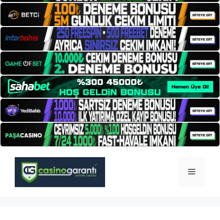
İçeriğe
atla
Menü