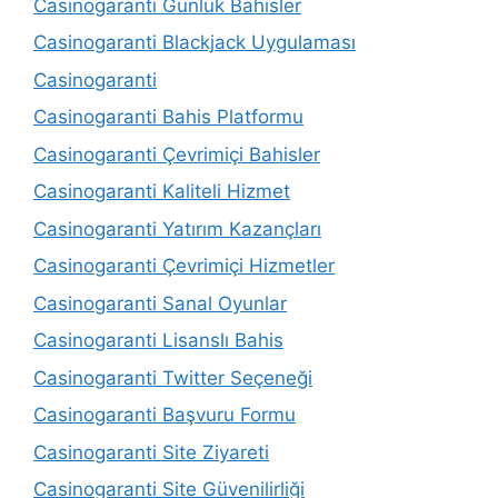
Casinogaranti Günlük Bahisler
Casinogaranti Blackjack Uygulaması
Casinogaranti
Casinogaranti Bahis Platformu
Casinogaranti Çevrimiçi Bahisler
Casinogaranti Kaliteli Hizmet
Casinogaranti Yatırım Kazançları
Casinogaranti Çevrimiçi Hizmetler
Casinogaranti Sanal Oyunlar
Casinogaranti Lisanslı Bahis
Casinogaranti Twitter Seçeneği
Casinogaranti Başvuru Formu
Casinogaranti Site Ziyareti
Casinogaranti Site Güvenilirliği