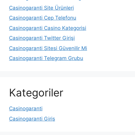
Casinogaranti Site Ürünleri
Casinogaranti Cep Telefonu
Casinogaranti Casino Kategorisi
Casinogaranti Twitter Girişi
Casinogaranti Sitesi Güvenilir Mi
Casinogaranti Telegram Grubu
Kategoriler
Casinogaranti
Casinogaranti Giriş