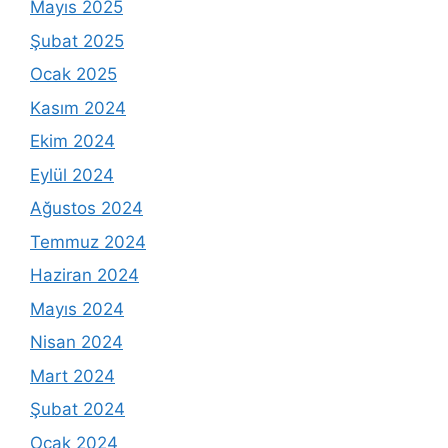
Mayıs 2025
Şubat 2025
Ocak 2025
Kasım 2024
Ekim 2024
Eylül 2024
Ağustos 2024
Temmuz 2024
Haziran 2024
Mayıs 2024
Nisan 2024
Mart 2024
Şubat 2024
Ocak 2024