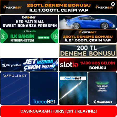
×
CASINOGARANTI GİRİŞ İÇİN TIKLAYINIZ!