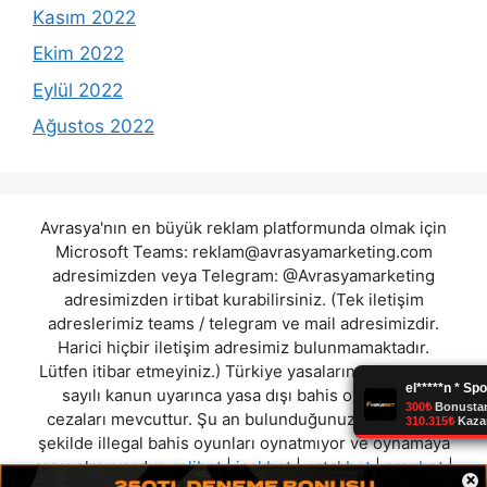
Kasım 2022
Ekim 2022
Eylül 2022
Ağustos 2022
Avrasya'nın en büyük reklam platformunda olmak için
Microsoft Teams:
reklam@avrasyamarketing.com
adresimizden veya Telegram: @Avrasyamarketing
adresimizden irtibat kurabilirsiniz. (Tek iletişim
adreslerimiz teams / telegram ve mail adresimizdir.
Harici hiçbir iletişim adresimiz bulunmamaktadır.
Lütfen itibar etmeyiniz.) Türkiye yasalarına göre 7258
sayılı kanun uyarınca yasa dışı bahis oynamanın
cezaları mevcuttur. Şu an bulunduğunuz site hiç bir
şekilde illegal bahis oyunları oynatmıyor ve oynamaya
aracı olmuyordur.
rolibet
|
jackbet
|
ortakbet
|
arexbet
|
×