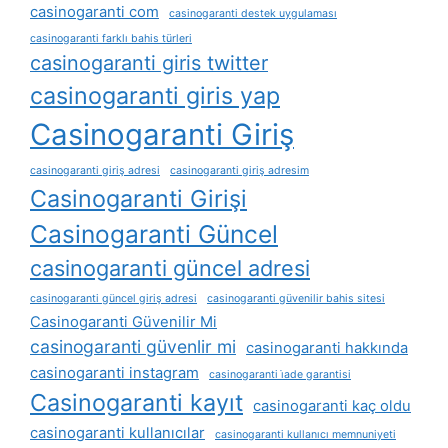
casinogaranti com
casinogaranti destek uygulaması
casinogaranti farklı bahis türleri
casinogaranti giris twitter
casinogaranti giris yap
Casinogaranti Giriş
casinogaranti giriş adresi
casinogaranti giriş adresim
Casinogaranti Girişi
Casinogaranti Güncel
casinogaranti güncel adresi
casinogaranti güncel giriş adresi
casinogaranti güvenilir bahis sitesi
Casinogaranti Güvenilir Mi
casinogaranti güvenlir mi
casinogaranti hakkında
casinogaranti instagram
casinogaranti i̇ade garantisi
Casinogaranti kayıt
casinogaranti kaç oldu
casinogaranti kullanıcılar
casinogaranti kullanıcı memnuniyeti