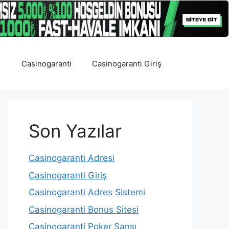
Casinogaranti
Casinogaranti Giriş
Son Yazılar
Casinogaranti Adresi
Casinogaranti Giriş
Casinogaranti Adres Sistemi
Casinogaranti Bonus Sitesi
Casinogaranti Poker Şansı