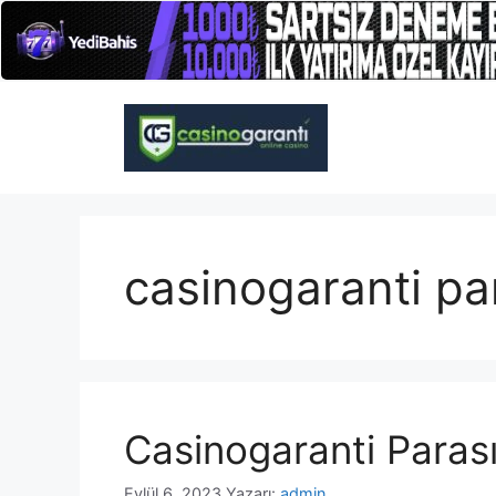
İçeriğe
atla
casinogaranti pa
Casinogaranti Paras
Eylül 6, 2023
Yazarı:
admin