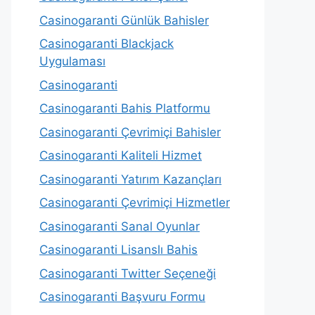
Casinogaranti Günlük Bahisler
Casinogaranti Blackjack
Uygulaması
Casinogaranti
Casinogaranti Bahis Platformu
Casinogaranti Çevrimiçi Bahisler
Casinogaranti Kaliteli Hizmet
Casinogaranti Yatırım Kazançları
Casinogaranti Çevrimiçi Hizmetler
Casinogaranti Sanal Oyunlar
Casinogaranti Lisanslı Bahis
Casinogaranti Twitter Seçeneği
Casinogaranti Başvuru Formu