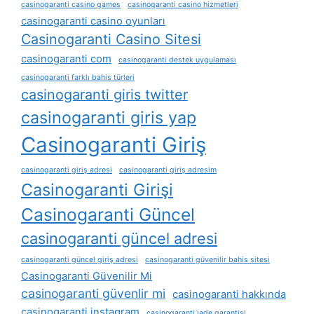
casinogaranti casino games
casinogaranti casino hizmetleri
casinogaranti casino oyunları
Casinogaranti Casino Sitesi
casinogaranti com
casinogaranti destek uygulaması
casinogaranti farklı bahis türleri
casinogaranti giris twitter
casinogaranti giris yap
Casinogaranti Giriş
casinogaranti giriş adresi
casinogaranti giriş adresim
Casinogaranti Girişi
Casinogaranti Güncel
casinogaranti güncel adresi
casinogaranti güncel giriş adresi
casinogaranti güvenilir bahis sitesi
Casinogaranti Güvenilir Mi
casinogaranti güvenlir mi
casinogaranti hakkında
casinogaranti instagram
casinogaranti i̇ade garantisi