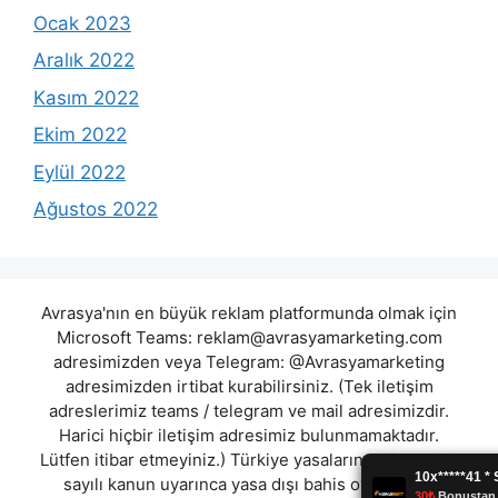
Ocak 2023
Aralık 2022
Kasım 2022
Ekim 2022
Eylül 2022
Ağustos 2022
Avrasya'nın en büyük reklam platformunda olmak için
Microsoft Teams:
reklam@avrasyamarketing.com
adresimizden veya Telegram: @Avrasyamarketing
adresimizden irtibat kurabilirsiniz. (Tek iletişim
adreslerimiz teams / telegram ve mail adresimizdir.
Harici hiçbir iletişim adresimiz bulunmamaktadır.
Lütfen itibar etmeyiniz.) Türkiye yasalarına göre 7258
sayılı kanun uyarınca yasa dışı bahis oynamanın