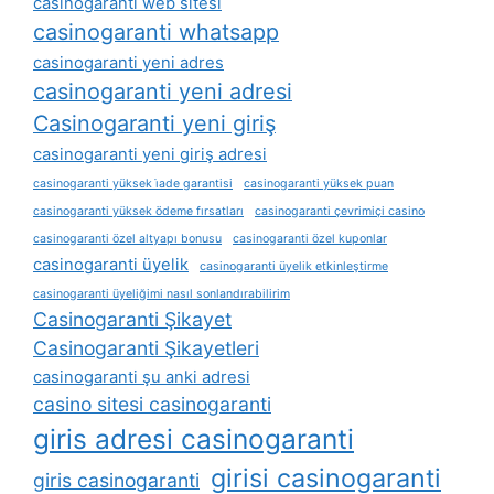
casinogaranti web sitesi
casinogaranti whatsapp
casinogaranti yeni adres
casinogaranti yeni adresi
Casinogaranti yeni giriş
casinogaranti yeni giriş adresi
casinogaranti yüksek i̇ade garantisi
casinogaranti yüksek puan
casinogaranti yüksek ödeme fırsatları
casinogaranti çevrimiçi casino
casinogaranti özel altyapı bonusu
casinogaranti özel kuponlar
casinogaranti üyelik
casinogaranti üyelik etkinleştirme
casinogaranti üyeliğimi nasıl sonlandırabilirim
Casinogaranti Şikayet
Casinogaranti Şikayetleri
casinogaranti şu anki adresi
casino sitesi casinogaranti
giris adresi casinogaranti
girisi casinogaranti
giris casinogaranti