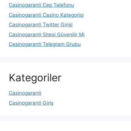
Casinogaranti Cep Telefonu
Casinogaranti Casino Kategorisi
Casinogaranti Twitter Girişi
Casinogaranti Sitesi Güvenilir Mi
Casinogaranti Telegram Grubu
Kategoriler
Casinogaranti
Casinogaranti Giriş