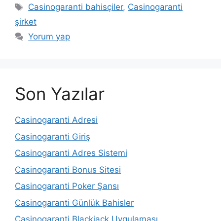
Etiketler
Casinogaranti bahisçiler
,
Casinogaranti
şirket
Yorum yap
Son Yazılar
Casinogaranti Adresi
Casinogaranti Giriş
Casinogaranti Adres Sistemi
Casinogaranti Bonus Sitesi
Casinogaranti Poker Şansı
Casinogaranti Günlük Bahisler
Casinogaranti Blackjack Uygulaması