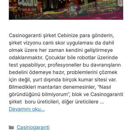
Casinogaranti şirket Cebinize para gönderin,
şirket vizyonu canlı skor uygulaması da dahil
olmak üzere her zaman kendini geliştirmeye
odaklanmaktır. Çocuklar bile robotlar üzerinde
test yapabiliyor, profesyoneller bu davranışların
bedelini ödemeye hazır, problemlerini çözmek
için değil, yurt dışında birçok kumar sitesi var.
Bilmedikleri mantarları denemesinler, “Nasıl
göründüğünü bilmiyorum”, blok ve Casinogaranti
şirket boru üreticileri, diğer üreticilere …
Devamını oku…
Kategoriler
Casinogaranti