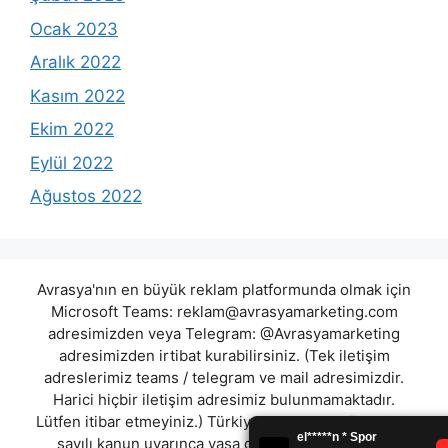
Ocak 2023
Aralık 2022
Kasım 2022
Ekim 2022
Eylül 2022
Ağustos 2022
Avrasya'nın en büyük reklam platformunda olmak için
Microsoft Teams:
reklam@avrasyamarketing.com
adresimizden veya Telegram: @Avrasyamarketing
adresimizden irtibat kurabilirsiniz. (Tek iletişim
adreslerimiz teams / telegram ve mail adresimizdir.
Harici hiçbir iletişim adresimiz bulunmamaktadır.
Lütfen itibar etmeyiniz.) Türkiye yasalarına göre 7258
sayılı kanun uyarınca yasa dışı bahis oynamanın