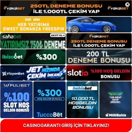
×
CASINOGARANTI GİRİŞ İÇİN TIKLAYINIZ!