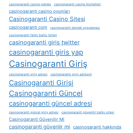
casinogaranti casino games
casinogaranti casino hizmetleri
casinogaranti casino oyunları
Casinogaranti Casino Sitesi
casinogaranti com
casinogaranti destek uygulaması
casinogaranti farklı bahis türleri
casinogaranti giris twitter
casinogaranti giris yap
Casinogaranti Giriş
casinogaranti giriş adresi
casinogaranti giriş adresim
Casinogaranti Girişi
Casinogaranti Güncel
casinogaranti güncel adresi
casinogaranti güncel giriş adresi
casinogaranti güvenilir bahis sitesi
Casinogaranti Güvenilir Mi
casinogaranti güvenlir mi
casinogaranti hakkında