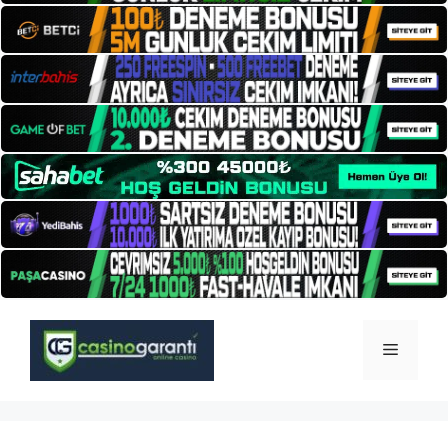
İçeriğe
atla
Menü