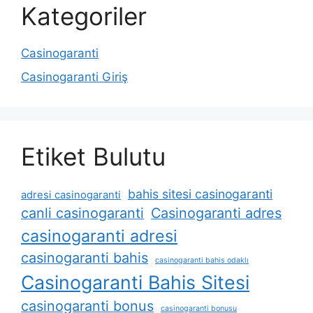
Kategoriler
Casinogaranti
Casinogaranti Giriş
Etiket Bulutu
bahis sitesi casinogaranti
adresi casinogaranti
canli casinogaranti
Casinogaranti adres
casinogaranti adresi
casinogaranti bahis
casinogaranti bahis odaklı
Casinogaranti Bahis Sitesi
casinogaranti bonus
casinogaranti bonusu