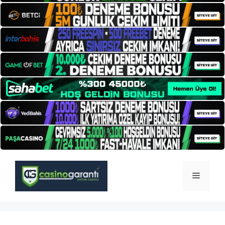
İçeriğe
atla
Menü