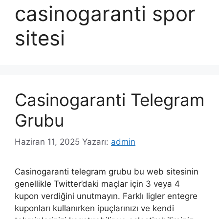
casinogaranti spor
sitesi
Casinogaranti Telegram
Grubu
Haziran 11, 2025
Yazarı:
admin
Casinogaranti telegram grubu bu web sitesinin
genellikle Twitter’daki maçlar için 3 veya 4
kupon verdiğini unutmayın. Farklı ligler entegre
kuponları kullanırken ipuçlarınızı ve kendi