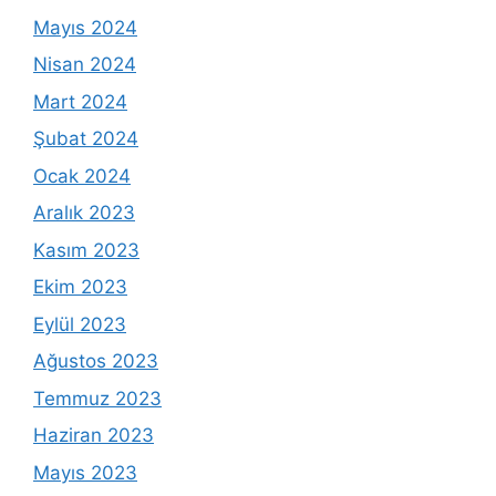
Mayıs 2024
Nisan 2024
Mart 2024
Şubat 2024
Ocak 2024
Aralık 2023
Kasım 2023
Ekim 2023
Eylül 2023
Ağustos 2023
Temmuz 2023
Haziran 2023
Mayıs 2023