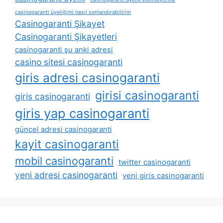
casinogaranti üyeliğimi nasıl sonlandırabilirim
Casinogaranti Şikayet
Casinogaranti Şikayetleri
casinogaranti şu anki adresi
casino sitesi casinogaranti
giris adresi casinogaranti
girisi casinogaranti
giris casinogaranti
giris yap casinogaranti
güncel adresi casinogaranti
kayit casinogaranti
mobil casinogaranti
twitter casinogaranti
yeni adresi casinogaranti
yeni giris casinogaranti