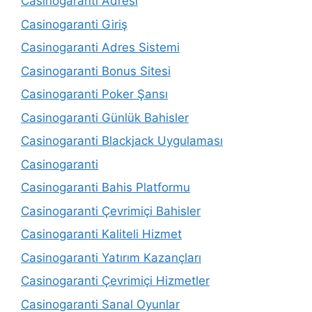
Casinogaranti Adresi
Casinogaranti Giriş
Casinogaranti Adres Sistemi
Casinogaranti Bonus Sitesi
Casinogaranti Poker Şansı
Casinogaranti Günlük Bahisler
Casinogaranti Blackjack Uygulaması
Casinogaranti
Casinogaranti Bahis Platformu
Casinogaranti Çevrimiçi Bahisler
Casinogaranti Kaliteli Hizmet
Casinogaranti Yatırım Kazançları
Casinogaranti Çevrimiçi Hizmetler
Casinogaranti Sanal Oyunlar