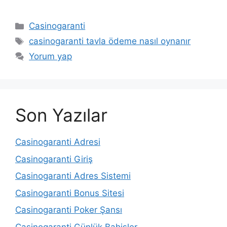
Kategoriler
Casinogaranti
Etiketler
casinogaranti tavla ödeme nasıl oynanır
Yorum yap
Son Yazılar
Casinogaranti Adresi
Casinogaranti Giriş
Casinogaranti Adres Sistemi
Casinogaranti Bonus Sitesi
Casinogaranti Poker Şansı
Casinogaranti Günlük Bahisler