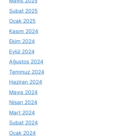
Mayıs 2025
Şubat 2025
Ocak 2025
Kasım 2024
Ekim 2024
Eylül 2024
Ağustos 2024
Temmuz 2024
Haziran 2024
Mayıs 2024
Nisan 2024
Mart 2024
Şubat 2024
Ocak 2024