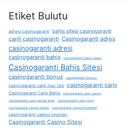
Etiket Bulutu
bahis sitesi casinogaranti
adresi casinogaranti
canli casinogaranti
Casinogaranti adres
casinogaranti adresi
casinogaranti bahis
casinogaranti bahis odaklı
Casinogaranti Bahis Sitesi
casinogaranti bonus
casinogaranti bonusu
casinogaranti canlı
casinogaranti canli maç izle
Casinogaranti Canlı Bahis
casinogaranti canlı casino
casinogaranti canlı destek ekibi
casinogaranti canlı yayın
casinogaranti casino games
casinogaranti casino hizmetleri
casinogaranti casino oyunları
Casinogaranti Casino Sitesi