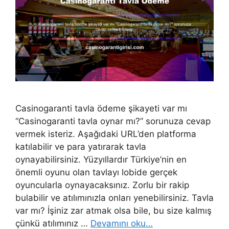
Casinogaranti tavla ödeme şikayeti var mı
“Casinogaranti tavla oynar mı?” sorunuza cevap
vermek isteriz. Aşağıdaki URL’den platforma
katılabilir ve para yatırarak tavla
oynayabilirsiniz. Yüzyıllardır Türkiye’nin en
önemli oyunu olan tavlayı lobide gerçek
oyuncularla oynayacaksınız. Zorlu bir rakip
bulabilir ve atılımınızla onları yenebilirsiniz. Tavla
var mı? İşiniz zar atmak olsa bile, bu size kalmış
çünkü atılımınız …
Devamını oku…