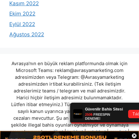
Kasım 2022
Ekim 2022
Eylül 2022
Ağustos 2022
Avrasya'nın en büyük reklam platformunda olmak için
Microsoft Teams:
reklam@avrasyamarketing.com
adresimizden veya Telegram: @Avrasyamarketing
adresimizden irtibat kurabilirsiniz. (Tek iletişim
adreslerimiz teams / telegram ve mail adresimizdir.
Harici hiçbir iletişim adresimiz bulunmamaktadır.
Lütfen itibar etmeyiniz.) Türkiye yasalarına göre 7258
sayılı kanun uyarınca yasa dışı bahis oynamanın
cezaları mevcuttur. Şu an bulunduğunuz site hiç bir
şekilde illegal bahis oyunları oynatmıyor ve oynamaya
aracı olmuyordur.
rolibet
|
jackbet
|
ortakbet
|
arexbet
|
×
virajbet
|
kayapalazzo
|
slotvadisi
|
heybet