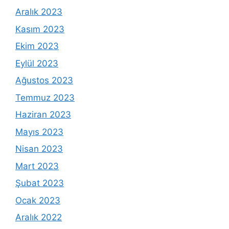
Aralık 2023
Kasım 2023
Ekim 2023
Eylül 2023
Ağustos 2023
Temmuz 2023
Haziran 2023
Mayıs 2023
Nisan 2023
Mart 2023
Şubat 2023
Ocak 2023
Aralık 2022