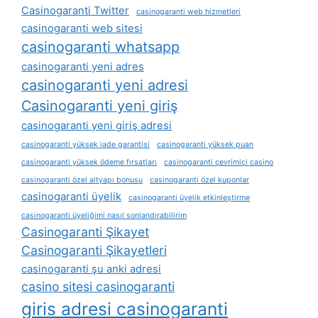
Casinogaranti Twitter
casinogaranti web hizmetleri
casinogaranti web sitesi
casinogaranti whatsapp
casinogaranti yeni adres
casinogaranti yeni adresi
Casinogaranti yeni giriş
casinogaranti yeni giriş adresi
casinogaranti yüksek i̇ade garantisi
casinogaranti yüksek puan
casinogaranti yüksek ödeme fırsatları
casinogaranti çevrimiçi casino
casinogaranti özel altyapı bonusu
casinogaranti özel kuponlar
casinogaranti üyelik
casinogaranti üyelik etkinleştirme
casinogaranti üyeliğimi nasıl sonlandırabilirim
Casinogaranti Şikayet
Casinogaranti Şikayetleri
casinogaranti şu anki adresi
casino sitesi casinogaranti
giris adresi casinogaranti