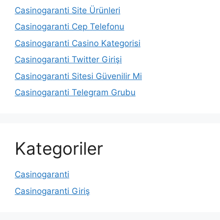
Casinogaranti Site Ürünleri
Casinogaranti Cep Telefonu
Casinogaranti Casino Kategorisi
Casinogaranti Twitter Girişi
Casinogaranti Sitesi Güvenilir Mi
Casinogaranti Telegram Grubu
Kategoriler
Casinogaranti
Casinogaranti Giriş