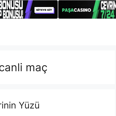
 canli maç
rinin Yüzü