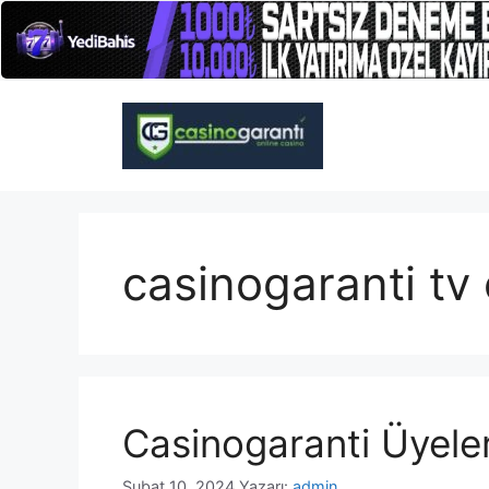
İçeriğe
atla
casinogaranti tv
Casinogaranti Üyele
Şubat 10, 2024
Yazarı:
admin