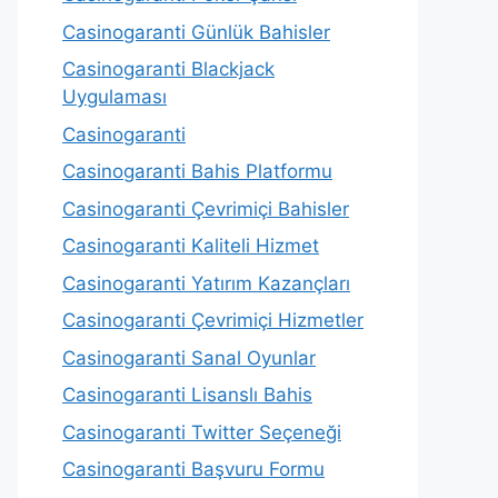
Casinogaranti Günlük Bahisler
Casinogaranti Blackjack
Uygulaması
Casinogaranti
Casinogaranti Bahis Platformu
Casinogaranti Çevrimiçi Bahisler
Casinogaranti Kaliteli Hizmet
Casinogaranti Yatırım Kazançları
Casinogaranti Çevrimiçi Hizmetler
Casinogaranti Sanal Oyunlar
Casinogaranti Lisanslı Bahis
Casinogaranti Twitter Seçeneği
Casinogaranti Başvuru Formu