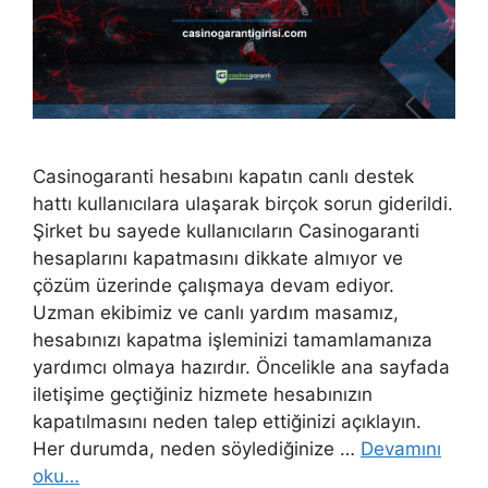
Casinogaranti hesabını kapatın canlı destek
hattı kullanıcılara ulaşarak birçok sorun giderildi.
Şirket bu sayede kullanıcıların Casinogaranti
hesaplarını kapatmasını dikkate almıyor ve
çözüm üzerinde çalışmaya devam ediyor.
Uzman ekibimiz ve canlı yardım masamız,
hesabınızı kapatma işleminizi tamamlamanıza
yardımcı olmaya hazırdır. Öncelikle ana sayfada
iletişime geçtiğiniz hizmete hesabınızın
kapatılmasını neden talep ettiğinizi açıklayın.
Her durumda, neden söylediğinize …
Devamını
oku…