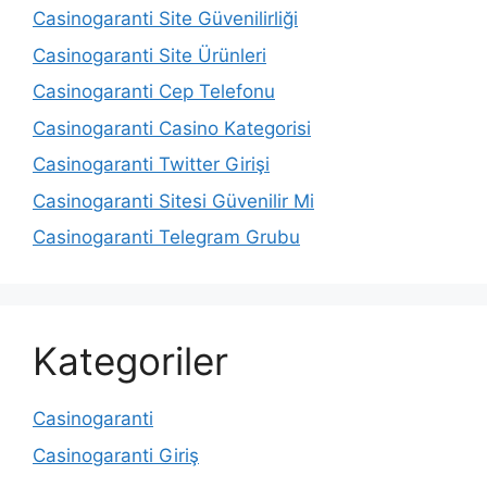
Casinogaranti Site Güvenilirliği
Casinogaranti Site Ürünleri
Casinogaranti Cep Telefonu
Casinogaranti Casino Kategorisi
Casinogaranti Twitter Girişi
Casinogaranti Sitesi Güvenilir Mi
Casinogaranti Telegram Grubu
Kategoriler
Casinogaranti
Casinogaranti Giriş