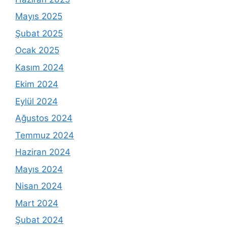
Mayıs 2025
Şubat 2025
Ocak 2025
Kasım 2024
Ekim 2024
Eylül 2024
Ağustos 2024
Temmuz 2024
Haziran 2024
Mayıs 2024
Nisan 2024
Mart 2024
Şubat 2024