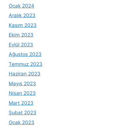
Ocak 2024
Aralık 2023
Kasım 2023
Ekim 2023
Eylül 2023
Ağustos 2023
Temmuz 2023
Haziran 2023
Mayıs 2023
Nisan 2023
Mart 2023
Şubat 2023
Ocak 2023