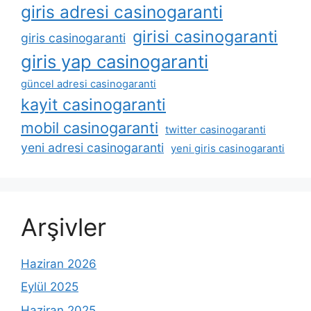
giris adresi casinogaranti
girisi casinogaranti
giris casinogaranti
giris yap casinogaranti
güncel adresi casinogaranti
kayit casinogaranti
mobil casinogaranti
twitter casinogaranti
yeni adresi casinogaranti
yeni giris casinogaranti
Arşivler
Haziran 2026
Eylül 2025
Haziran 2025