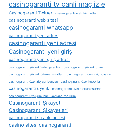
casinogaranti tv canli maç izle
Casinogaranti Twitter
casinogaranti web hizmetleri
casinogaranti web sitesi
casinogaranti whatsapp
casinogaranti yeni adres
casinogaranti yeni adresi
Casinogaranti yeni giriş
casinogaranti yeni giriş adresi
casinogaranti yüksek i̇ade garantisi
casinogaranti yüksek puan
casinogaranti yüksek ödeme fırsatları
casinogaranti çevrimiçi casino
casinogaranti özel altyapı bonusu
casinogaranti özel kuponlar
casinogaranti üyelik
casinogaranti üyelik etkinleştirme
casinogaranti üyeliğimi nasıl sonlandırabilirim
Casinogaranti Şikayet
Casinogaranti Şikayetleri
casinogaranti şu anki adresi
casino sitesi casinogaranti