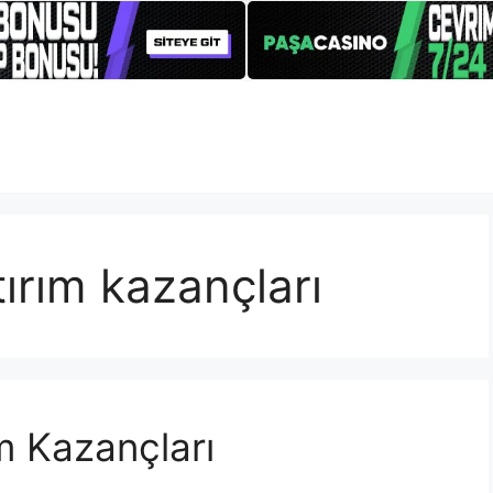
ırım kazançları
m Kazançları