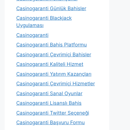
Casinogaranti Günlük Bahisler
Casinogaranti Blackjack
Uygulaması
Casinogaranti
Casinogaranti Bahis Platformu
Casinogaranti Çevrimiçi Bahisler
Casinogaranti Kaliteli Hizmet
Casinogaranti Yatırım Kazançları
Casinogaranti Çevrimiçi Hizmetler
Casinogaranti Sanal Oyunlar
Casinogaranti Lisanslı Bahis
Casinogaranti Twitter Seçeneği
Casinogaranti Başvuru Formu