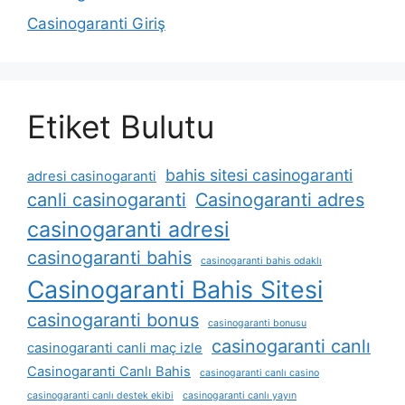
Casinogaranti Giriş
Etiket Bulutu
bahis sitesi casinogaranti
adresi casinogaranti
canli casinogaranti
Casinogaranti adres
casinogaranti adresi
casinogaranti bahis
casinogaranti bahis odaklı
Casinogaranti Bahis Sitesi
casinogaranti bonus
casinogaranti bonusu
casinogaranti canlı
casinogaranti canli maç izle
Casinogaranti Canlı Bahis
casinogaranti canlı casino
casinogaranti canlı destek ekibi
casinogaranti canlı yayın