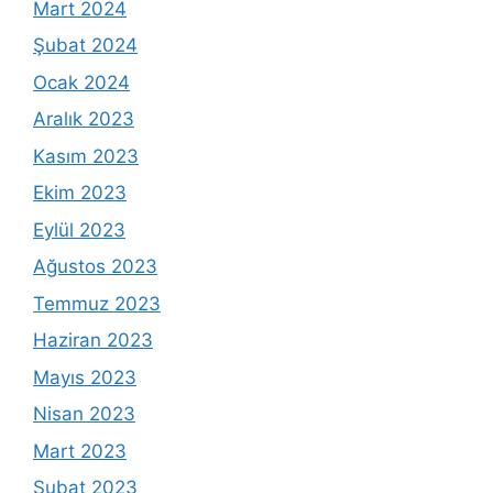
Mart 2024
Şubat 2024
Ocak 2024
Aralık 2023
Kasım 2023
Ekim 2023
Eylül 2023
Ağustos 2023
Temmuz 2023
Haziran 2023
Mayıs 2023
Nisan 2023
Mart 2023
Şubat 2023