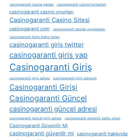
casinogaranti casino games
casinogaranti casino hizmetleri
casinogaranti casino oyunları
Casinogaranti Casino Sitesi
casinogaranti com
casinogaranti destek uygulaması
casinogaranti farklı bahis türleri
casinogaranti giris twitter
casinogaranti giris yap
Casinogaranti Giriş
casinogaranti giriş adresi
casinogaranti giriş adresim
Casinogaranti Girişi
Casinogaranti Güncel
casinogaranti güncel adresi
casinogaranti güncel giriş adresi
casinogaranti güvenilir bahis sitesi
Casinogaranti Güvenilir Mi
casinogaranti güvenlir mi
casinogaranti hakkında