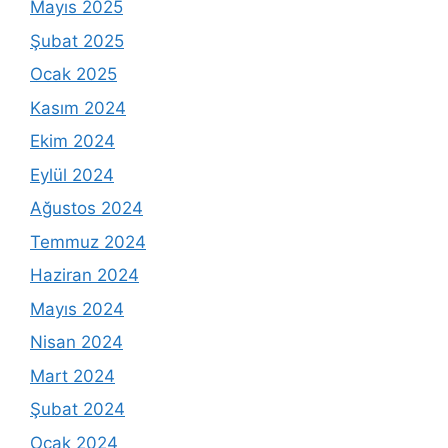
Mayıs 2025
Şubat 2025
Ocak 2025
Kasım 2024
Ekim 2024
Eylül 2024
Ağustos 2024
Temmuz 2024
Haziran 2024
Mayıs 2024
Nisan 2024
Mart 2024
Şubat 2024
Ocak 2024