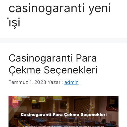
casinogaranti yeni
i̇şi
Casinogaranti Para
Çekme Seçenekleri
Temmuz 1, 2023
Yazarı:
admin