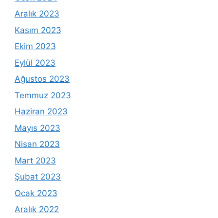
Aralık 2023
Kasım 2023
Ekim 2023
Eylül 2023
Ağustos 2023
Temmuz 2023
Haziran 2023
Mayıs 2023
Nisan 2023
Mart 2023
Şubat 2023
Ocak 2023
Aralık 2022