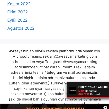
Kasım 2022
Ekim 2022
Eylül 2022
Ağustos 2022
Avrasya'nın en büyük reklam platformunda olmak için
Microsoft Teams:
reklam@avrasyamarketing.com
adresimizden veya Telegram: @Avrasyamarketing
adresimizden irtibat kurabilirsiniz. (Tek iletişim
adreslerimiz teams / telegram ve mail adresimizdir.
Harici hiçbir iletişim adresimiz bulunmamaktadır.
Lütfen itibar etmeyiniz.) Türkiye yasalarına göre 7258
sayılı kanun uyarınca yasa dışı bahis oynamanın
cezaları mevcuttur. Şu an bulunduğunuz site hiç bir
şekilde illegal bahis oyunları oynatmıyor ve oynamaya
aracı olmuyordur.
rolibet
|
jackbet
|
ortakbet
|
arexbet
|
×