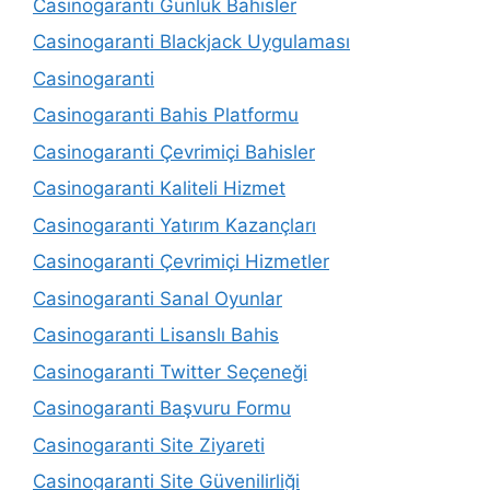
Casinogaranti Günlük Bahisler
Casinogaranti Blackjack Uygulaması
Casinogaranti
Casinogaranti Bahis Platformu
Casinogaranti Çevrimiçi Bahisler
Casinogaranti Kaliteli Hizmet
Casinogaranti Yatırım Kazançları
Casinogaranti Çevrimiçi Hizmetler
Casinogaranti Sanal Oyunlar
Casinogaranti Lisanslı Bahis
Casinogaranti Twitter Seçeneği
Casinogaranti Başvuru Formu
Casinogaranti Site Ziyareti
Casinogaranti Site Güvenilirliği