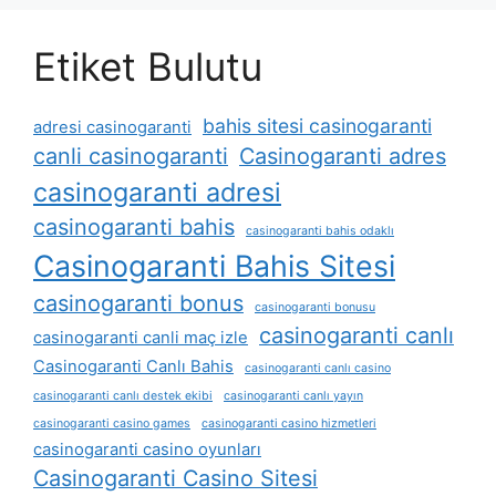
Etiket Bulutu
bahis sitesi casinogaranti
adresi casinogaranti
canli casinogaranti
Casinogaranti adres
casinogaranti adresi
casinogaranti bahis
casinogaranti bahis odaklı
Casinogaranti Bahis Sitesi
casinogaranti bonus
casinogaranti bonusu
casinogaranti canlı
casinogaranti canli maç izle
Casinogaranti Canlı Bahis
casinogaranti canlı casino
casinogaranti canlı destek ekibi
casinogaranti canlı yayın
casinogaranti casino games
casinogaranti casino hizmetleri
casinogaranti casino oyunları
Casinogaranti Casino Sitesi