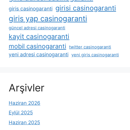
girisi casinogaranti
giris casinogaranti
giris yap casinogaranti
güncel adresi casinogaranti
kayit casinogaranti
mobil casinogaranti
twitter casinogaranti
yeni adresi casinogaranti
yeni giris casinogaranti
Arşivler
Haziran 2026
Eylül 2025
Haziran 2025