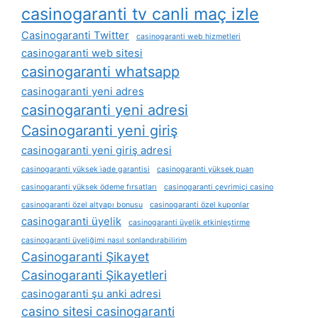
casinogaranti tv canli maç izle
Casinogaranti Twitter
casinogaranti web hizmetleri
casinogaranti web sitesi
casinogaranti whatsapp
casinogaranti yeni adres
casinogaranti yeni adresi
Casinogaranti yeni giriş
casinogaranti yeni giriş adresi
casinogaranti yüksek i̇ade garantisi
casinogaranti yüksek puan
casinogaranti yüksek ödeme fırsatları
casinogaranti çevrimiçi casino
casinogaranti özel altyapı bonusu
casinogaranti özel kuponlar
casinogaranti üyelik
casinogaranti üyelik etkinleştirme
casinogaranti üyeliğimi nasıl sonlandırabilirim
Casinogaranti Şikayet
Casinogaranti Şikayetleri
casinogaranti şu anki adresi
casino sitesi casinogaranti