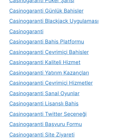
Casinogaranti Poker Şansı
Casinogaranti Günlük Bahisler
Casinogaranti Blackjack Uygulaması
Casinogaranti
Casinogaranti Bahis Platformu
Casinogaranti Çevrimiçi Bahisler
Casinogaranti Kaliteli Hizmet
Casinogaranti Yatırım Kazançları
Casinogaranti Çevrimiçi Hizmetler
Casinogaranti Sanal Oyunlar
Casinogaranti Lisanslı Bahis
Casinogaranti Twitter Seçeneği
Casinogaranti Başvuru Formu
Casinogaranti Site Ziyareti