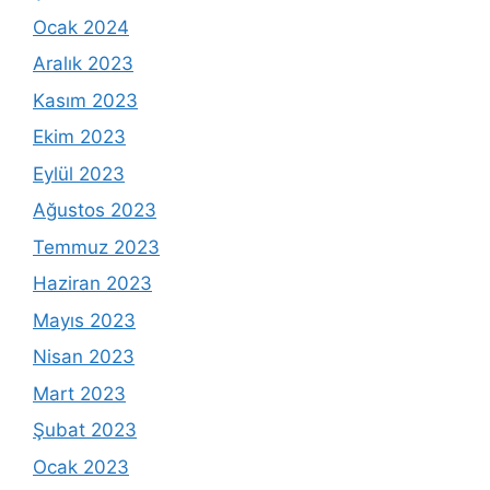
Ocak 2024
Aralık 2023
Kasım 2023
Ekim 2023
Eylül 2023
Ağustos 2023
Temmuz 2023
Haziran 2023
Mayıs 2023
Nisan 2023
Mart 2023
Şubat 2023
Ocak 2023