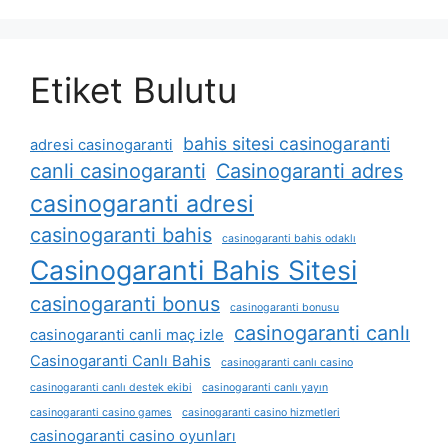
Etiket Bulutu
bahis sitesi casinogaranti
adresi casinogaranti
canli casinogaranti
Casinogaranti adres
casinogaranti adresi
casinogaranti bahis
casinogaranti bahis odaklı
Casinogaranti Bahis Sitesi
casinogaranti bonus
casinogaranti bonusu
casinogaranti canlı
casinogaranti canli maç izle
Casinogaranti Canlı Bahis
casinogaranti canlı casino
casinogaranti canlı destek ekibi
casinogaranti canlı yayın
casinogaranti casino games
casinogaranti casino hizmetleri
casinogaranti casino oyunları