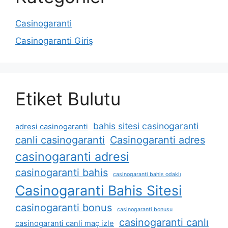
Casinogaranti
Casinogaranti Giriş
Etiket Bulutu
bahis sitesi casinogaranti
adresi casinogaranti
canli casinogaranti
Casinogaranti adres
casinogaranti adresi
casinogaranti bahis
casinogaranti bahis odaklı
Casinogaranti Bahis Sitesi
casinogaranti bonus
casinogaranti bonusu
casinogaranti canlı
casinogaranti canli maç izle