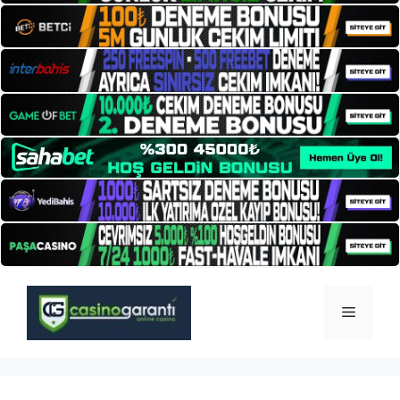
İçeriğe
atla
Menü