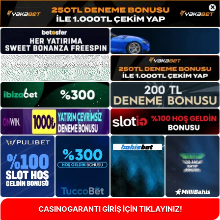
×
CASINOGARANTI GİRİŞ İÇİN TIKLAYINIZ!