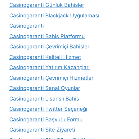
Casinogaranti Günlük Bahisler
Casinogaranti Blackjack Uygulaması
Casinogaranti
Casinogaranti Bahis Platformu
Casinogaranti Çevrimiçi Bahisler
Casinogaranti Kaliteli Hizmet
Casinogaranti Yatırım Kazançları
Casinogaranti Çevrimiçi Hizmetler
Casinogaranti Sanal Oyunlar
Casinogaranti Lisanslı Bahis
Casinogaranti Twitter Seçeneği
Casinogaranti Başvuru Formu
Casinogaranti Site Ziyareti