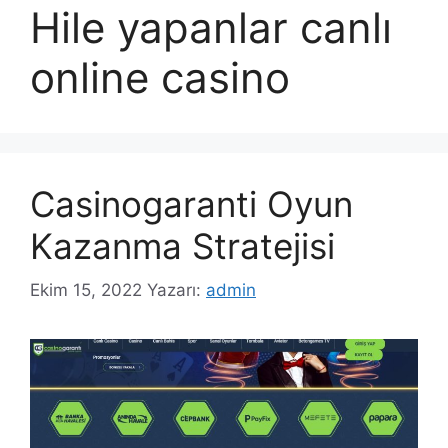
Hile yapanlar canlı
online casino
Casinogaranti Oyun
Kazanma Stratejisi
Ekim 15, 2022
Yazarı:
admin