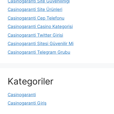
Casinogaranti Site Güvenilirliği
Casinogaranti Site Ürünleri
Casinogaranti Cep Telefonu
Casinogaranti Casino Kategorisi
Casinogaranti Twitter Girişi
Casinogaranti Sitesi Güvenilir Mi
Casinogaranti Telegram Grubu
Kategoriler
Casinogaranti
Casinogaranti Giriş