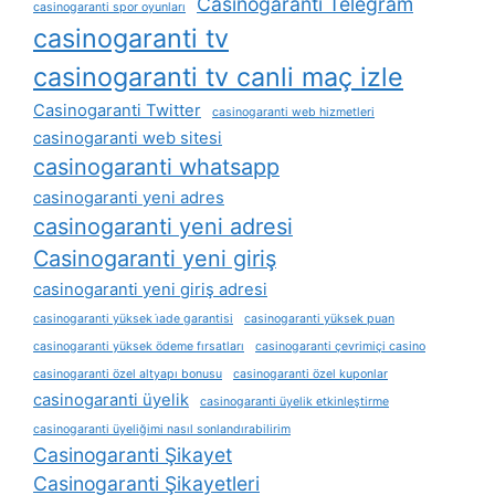
Casinogaranti Telegram
casinogaranti spor oyunları
casinogaranti tv
casinogaranti tv canli maç izle
Casinogaranti Twitter
casinogaranti web hizmetleri
casinogaranti web sitesi
casinogaranti whatsapp
casinogaranti yeni adres
casinogaranti yeni adresi
Casinogaranti yeni giriş
casinogaranti yeni giriş adresi
casinogaranti yüksek i̇ade garantisi
casinogaranti yüksek puan
casinogaranti yüksek ödeme fırsatları
casinogaranti çevrimiçi casino
casinogaranti özel altyapı bonusu
casinogaranti özel kuponlar
casinogaranti üyelik
casinogaranti üyelik etkinleştirme
casinogaranti üyeliğimi nasıl sonlandırabilirim
Casinogaranti Şikayet
Casinogaranti Şikayetleri