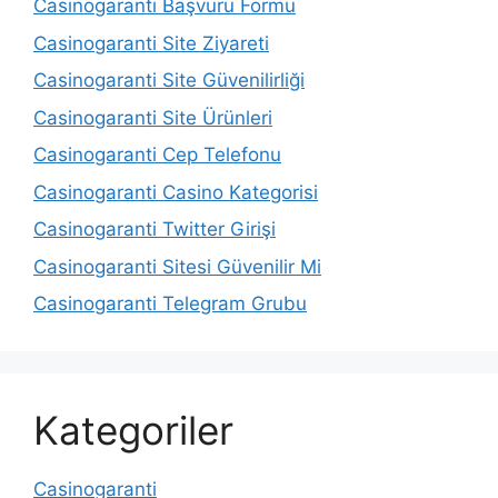
Casinogaranti Başvuru Formu
Casinogaranti Site Ziyareti
Casinogaranti Site Güvenilirliği
Casinogaranti Site Ürünleri
Casinogaranti Cep Telefonu
Casinogaranti Casino Kategorisi
Casinogaranti Twitter Girişi
Casinogaranti Sitesi Güvenilir Mi
Casinogaranti Telegram Grubu
Kategoriler
Casinogaranti