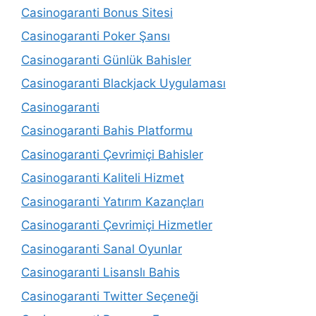
Casinogaranti Bonus Sitesi
Casinogaranti Poker Şansı
Casinogaranti Günlük Bahisler
Casinogaranti Blackjack Uygulaması
Casinogaranti
Casinogaranti Bahis Platformu
Casinogaranti Çevrimiçi Bahisler
Casinogaranti Kaliteli Hizmet
Casinogaranti Yatırım Kazançları
Casinogaranti Çevrimiçi Hizmetler
Casinogaranti Sanal Oyunlar
Casinogaranti Lisanslı Bahis
Casinogaranti Twitter Seçeneği