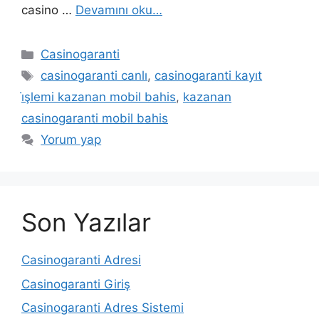
casino …
Devamını oku…
Kategoriler
Casinogaranti
Etiketler
casinogaranti canlı
,
casinogaranti kayıt
i̇şlemi kazanan mobil bahis
,
kazanan
casinogaranti mobil bahis
Yorum yap
Son Yazılar
Casinogaranti Adresi
Casinogaranti Giriş
Casinogaranti Adres Sistemi