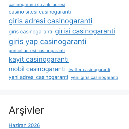
casinogaranti şu anki adresi
casino sitesi casinogaranti
giris adresi casinogaranti
girisi casinogaranti
giris casinogaranti
giris yap casinogaranti
güncel adresi casinogaranti
kayit casinogaranti
mobil casinogaranti
twitter casinogaranti
yeni adresi casinogaranti
yeni giris casinogaranti
Arşivler
Haziran 2026