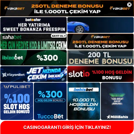
×
CASINOGARANTI GİRİŞ İÇİN TIKLAYINIZ!