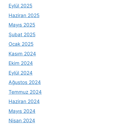
Eylül 2025
Haziran 2025
Mayıs 2025
Şubat 2025
Ocak 2025
Kasım 2024
Ekim 2024
Eylül 2024
Ağustos 2024
Temmuz 2024
Haziran 2024
Mayıs 2024
Nisan 2024