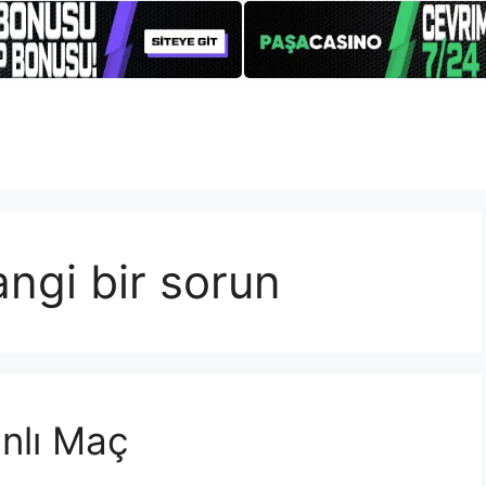
hangi bir sorun
nlı Maç