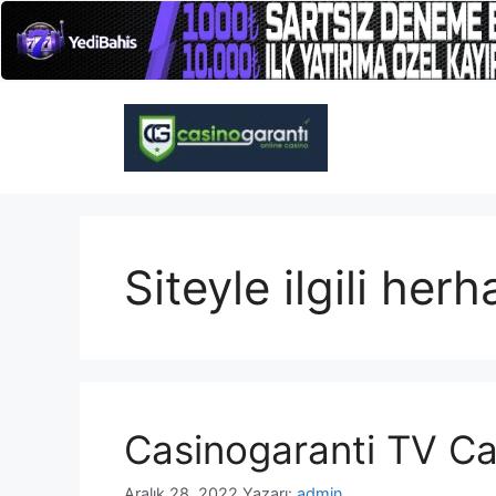
İçeriğe
atla
Siteyle ilgili her
Casinogaranti TV Ca
Aralık 28, 2022
Yazarı:
admin