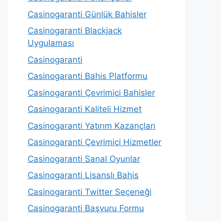
Casinogaranti Günlük Bahisler
Casinogaranti Blackjack
Uygulaması
Casinogaranti
Casinogaranti Bahis Platformu
Casinogaranti Çevrimiçi Bahisler
Casinogaranti Kaliteli Hizmet
Casinogaranti Yatırım Kazançları
Casinogaranti Çevrimiçi Hizmetler
Casinogaranti Sanal Oyunlar
Casinogaranti Lisanslı Bahis
Casinogaranti Twitter Seçeneği
Casinogaranti Başvuru Formu