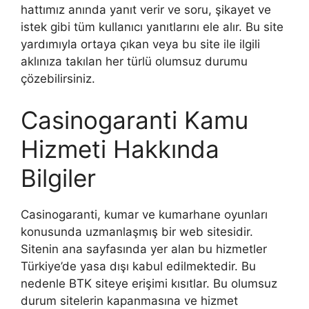
hattımız anında yanıt verir ve soru, şikayet ve
istek gibi tüm kullanıcı yanıtlarını ele alır. Bu site
yardımıyla ortaya çıkan veya bu site ile ilgili
aklınıza takılan her türlü olumsuz durumu
çözebilirsiniz.
Casinogaranti Kamu
Hizmeti Hakkında
Bilgiler
Casinogaranti, kumar ve kumarhane oyunları
konusunda uzmanlaşmış bir web sitesidir.
Sitenin ana sayfasında yer alan bu hizmetler
Türkiye’de yasa dışı kabul edilmektedir. Bu
nedenle BTK siteye erişimi kısıtlar. Bu olumsuz
durum sitelerin kapanmasına ve hizmet