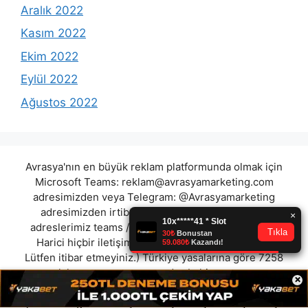
Aralık 2022
Kasım 2022
Ekim 2022
Eylül 2022
Ağustos 2022
Avrasya'nın en büyük reklam platformunda olmak için
Microsoft Teams:
reklam@avrasyamarketing.com
adresimizden veya Telegram: @Avrasyamarketing
adresimizden irtibat kurabilirsiniz. (Tek iletişim
adreslerimiz teams / telegram ve mail adresimizdir.
Harici hiçbir iletişim adresimiz bulunmamaktadır.
Lütfen itibar etmeyiniz.) Türkiye yasalarına göre 7258
sayılı kanun uyarınca yasa dışı bahis oynamanın
×
cezaları mevcuttur. Şu an bulunduğunuz site hiç bir
şekilde illegal bahis oyunları oynatmıyor ve oynamaya