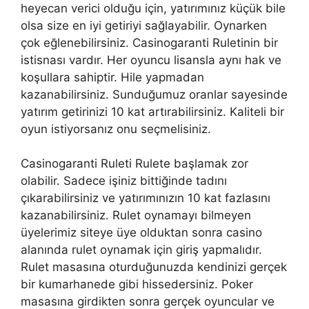
heyecan verici olduğu için, yatırımınız küçük bile
olsa size en iyi getiriyi sağlayabilir. Oynarken
çok eğlenebilirsiniz. Casinogaranti Ruletinin bir
istisnası vardır. Her oyuncu lisansla aynı hak ve
koşullara sahiptir. Hile yapmadan
kazanabilirsiniz. Sunduğumuz oranlar sayesinde
yatırım getirinizi 10 kat artırabilirsiniz. Kaliteli bir
oyun istiyorsanız onu seçmelisiniz.
Casinogaranti Ruleti Rulete başlamak zor
olabilir. Sadece işiniz bittiğinde tadını
çıkarabilirsiniz ve yatırımınızın 10 kat fazlasını
kazanabilirsiniz. Rulet oynamayı bilmeyen
üyelerimiz siteye üye olduktan sonra casino
alanında rulet oynamak için giriş yapmalıdır.
Rulet masasına oturduğunuzda kendinizi gerçek
bir kumarhanede gibi hissedersiniz. Poker
masasına girdikten sonra gerçek oyuncular ve