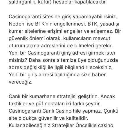
saldırganlık, küfür) hesaplar kapatılacaktır.
Casinogaranti sitesine giriş yapamayabilirsiniz.
Nedeni ise BTK’nın engellenmesi. BTK, yasadışı
kumar sitelerine erişimi engeller ve erişemez. Bir
güvenlik önlemi olarak, kullanıcıların mevcut
oturum açma adreslerini de bilmeleri gerekir.
Yeni bir Casinogaranti giriş adresi girmek ister
misiniz? Daha sonra sitemize üye olduğunuzda
adres değişikliği ile ilgili bilgilendirileceksiniz.
Yeni bir giriş adresi açıldığında size haber
vereceğiz.
Canlı bir kumarhane stratejisi geliştirin. Ancak
taktikler ve püf noktaları iki farklı şeydir.
Casinogaranti Canlı Casino hile yapmaz. Çünkü
site oldukça güvenilir ve kalitelidir.
Kullanabileceğiniz Stratejiler Öncelikle casino