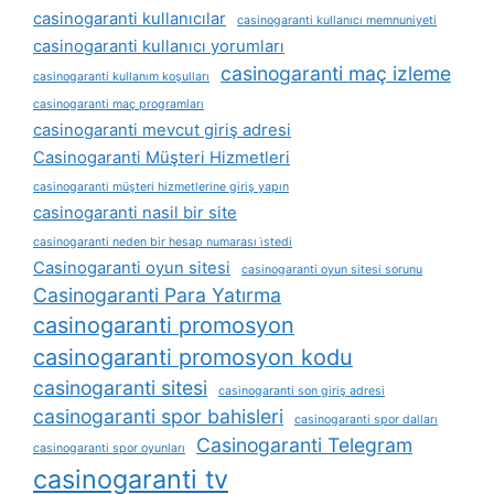
casinogaranti kullanıcılar
casinogaranti kullanıcı memnuniyeti
casinogaranti kullanıcı yorumları
casinogaranti maç izleme
casinogaranti kullanım koşulları
casinogaranti maç programları
casinogaranti mevcut giriş adresi
Casinogaranti Müşteri Hizmetleri
casinogaranti müşteri hizmetlerine giriş yapın
casinogaranti nasil bir site
casinogaranti neden bir hesap numarası i̇stedi
Casinogaranti oyun sitesi
casinogaranti oyun sitesi sorunu
Casinogaranti Para Yatırma
casinogaranti promosyon
casinogaranti promosyon kodu
casinogaranti sitesi
casinogaranti son giriş adresi
casinogaranti spor bahisleri
casinogaranti spor dalları
Casinogaranti Telegram
casinogaranti spor oyunları
casinogaranti tv