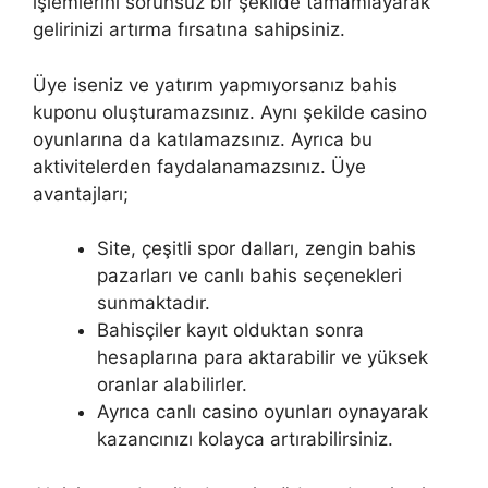
işlemlerini sorunsuz bir şekilde tamamlayarak
gelirinizi artırma fırsatına sahipsiniz.
Üye iseniz ve yatırım yapmıyorsanız bahis
kuponu oluşturamazsınız. Aynı şekilde casino
oyunlarına da katılamazsınız. Ayrıca bu
aktivitelerden faydalanamazsınız. Üye
avantajları;
Site, çeşitli spor dalları, zengin bahis
pazarları ve canlı bahis seçenekleri
sunmaktadır.
Bahisçiler kayıt olduktan sonra
hesaplarına para aktarabilir ve yüksek
oranlar alabilirler.
Ayrıca canlı casino oyunları oynayarak
kazancınızı kolayca artırabilirsiniz.