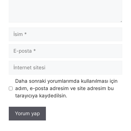
İsim
E-
posta
İnternet
sitesi
Daha sonraki yorumlarımda kullanılması için
adım, e-posta adresim ve site adresim bu
tarayıcıya kaydedilsin.