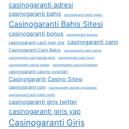
casinogaranti adresi
casinogaranti bahis
casinogaranti bahis odaklı
Casinogaranti Bahis Sitesi
casinogaranti bonus
casinogaranti bonusu
casinogaranti canlı
casinogaranti canli maç izle
Casinogaranti Canlı Bahis
casinogaranti canlı casino
casinogaranti canlı destek ekibi
casinogaranti canlı yayın
casinogaranti casino games
casinogaranti casino hizmetleri
casinogaranti casino oyunları
Casinogaranti Casino Sitesi
casinogaranti com
casinogaranti destek uygulaması
casinogaranti farklı bahis türleri
casinogaranti giris twitter
casinogaranti giris yap
Casinogaranti Giriş