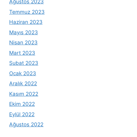
Ağustos 2023
Temmuz 2023
Haziran 2023
Mayıs 2023
Nisan 2023
Mart 2023
Şubat 2023
Ocak 2023
Aralık 2022
Kasım 2022
Ekim 2022
Eylül 2022
Ağustos 2022