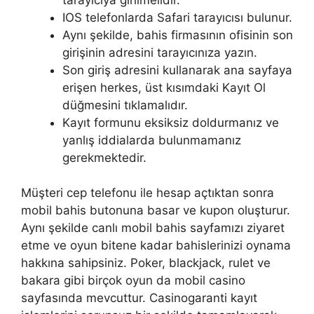
IOS telefonlarda Safari tarayıcısı bulunur.
Aynı şekilde, bahis firmasının ofisinin son
girişinin adresini tarayıcınıza yazın.
Son giriş adresini kullanarak ana sayfaya
erişen herkes, üst kısımdaki Kayıt Ol
düğmesini tıklamalıdır.
Kayıt formunu eksiksiz doldurmanız ve
yanlış iddialarda bulunmamanız
gerekmektedir.
Müşteri cep telefonu ile hesap açtıktan sonra
mobil bahis butonuna basar ve kupon oluşturur.
Aynı şekilde canlı mobil bahis sayfamızı ziyaret
etme ve oyun bitene kadar bahislerinizi oynama
hakkına sahipsiniz. Poker, blackjack, rulet ve
bakara gibi birçok oyun da mobil casino
sayfasında mevcuttur. Casinogaranti kayıt