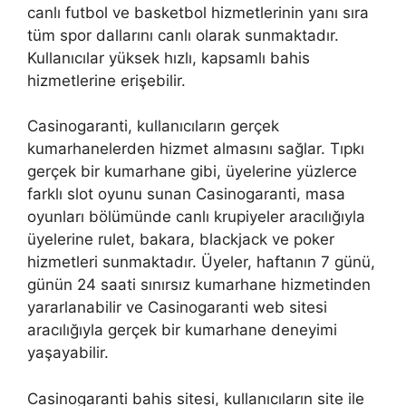
canlı futbol ve basketbol hizmetlerinin yanı sıra
tüm spor dallarını canlı olarak sunmaktadır.
Kullanıcılar yüksek hızlı, kapsamlı bahis
hizmetlerine erişebilir.
Casinogaranti, kullanıcıların gerçek
kumarhanelerden hizmet almasını sağlar. Tıpkı
gerçek bir kumarhane gibi, üyelerine yüzlerce
farklı slot oyunu sunan Casinogaranti, masa
oyunları bölümünde canlı krupiyeler aracılığıyla
üyelerine rulet, bakara, blackjack ve poker
hizmetleri sunmaktadır. Üyeler, haftanın 7 günü,
günün 24 saati sınırsız kumarhane hizmetinden
yararlanabilir ve Casinogaranti web sitesi
aracılığıyla gerçek bir kumarhane deneyimi
yaşayabilir.
Casinogaranti bahis sitesi, kullanıcıların site ile