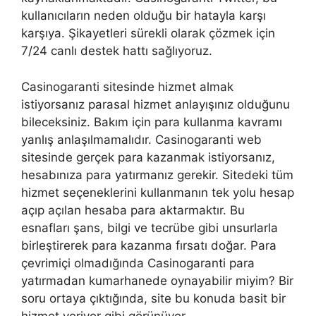
kullanıcıların neden olduğu bir hatayla karşı
karşıya. Şikayetleri sürekli olarak çözmek için
7/24 canlı destek hattı sağlıyoruz.
Casinogaranti sitesinde hizmet almak
istiyorsanız parasal hizmet anlayışınız olduğunu
bileceksiniz. Bakım için para kullanma kavramı
yanlış anlaşılmamalıdır. Casinogaranti web
sitesinde gerçek para kazanmak istiyorsanız,
hesabınıza para yatırmanız gerekir. Sitedeki tüm
hizmet seçeneklerini kullanmanın tek yolu hesap
açıp açılan hesaba para aktarmaktır. Bu
esnafları şans, bilgi ve tecrübe gibi unsurlarla
birleştirerek para kazanma fırsatı doğar. Para
çevrimiçi olmadığında Casinogaranti para
yatırmadan kumarhanede oynayabilir miyim? Bir
soru ortaya çıktığında, site bu konuda basit bir
hizmet veriyor gibi görünüyor.