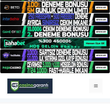
İçeriğe
atla
Menü