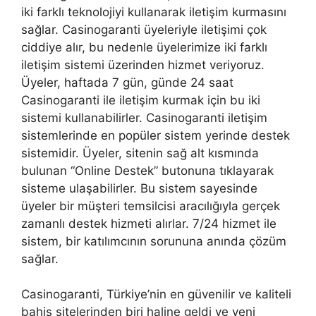
iki farklı teknolojiyi kullanarak iletişim kurmasını
sağlar. Casinogaranti üyeleriyle iletişimi çok
ciddiye alır, bu nedenle üyelerimize iki farklı
iletişim sistemi üzerinden hizmet veriyoruz.
Üyeler, haftada 7 gün, günde 24 saat
Casinogaranti ile iletişim kurmak için bu iki
sistemi kullanabilirler. Casinogaranti iletişim
sistemlerinde en popüler sistem yerinde destek
sistemidir. Üyeler, sitenin sağ alt kısmında
bulunan “Online Destek” butonuna tıklayarak
sisteme ulaşabilirler. Bu sistem sayesinde
üyeler bir müşteri temsilcisi aracılığıyla gerçek
zamanlı destek hizmeti alırlar. 7/24 hizmet ile
sistem, bir katılımcının sorununa anında çözüm
sağlar.
Casinogaranti, Türkiye’nin en güvenilir ve kaliteli
bahis sitelerinden biri haline geldi ve yeni