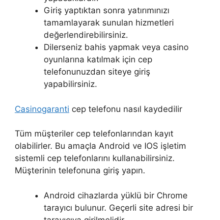
Giriş yaptıktan sonra yatırımınızı
tamamlayarak sunulan hizmetleri
değerlendirebilirsiniz.
Dilerseniz bahis yapmak veya casino
oyunlarına katılmak için cep
telefonunuzdan siteye giriş
yapabilirsiniz.
Casinogaranti
cep telefonu nasıl kaydedilir
Tüm müşteriler cep telefonlarından kayıt
olabilirler. Bu amaçla Android ve IOS işletim
sistemli cep telefonlarını kullanabilirsiniz.
Müşterinin telefonuna giriş yapın.
Android cihazlarda yüklü bir Chrome
tarayıcı bulunur. Geçerli site adresi bir
tarayıcıya girilmelidir.