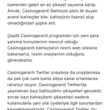
üyelerden gelen en az şikayet sayısına sahip.
Ancak, Casinogaranti Bahisçisi adını ilk duyan
acemi bahisçiler bile, bahisçinin lisanslı olup
olmadığından şüphe etti.
Çeşitli Casinogaranti programları için yeni para
yatırma bonuslarının mevcut olduğu
Casinogaranti bahisçisinin resmi web sitesine
bakarsanız, resmi onaylarının olduğunu
göreceksiniz.
Casinogaranti Twitter onaylasa da onaylamasa
da pek çok canlı bahis sitesi sanal ortamlarda
rahatsız oluyor. Casinogaranti Twitter’da
yayınlanan bazı bahisçilerin şikayetleri gerçektir,
ancak bazı bahisçilerin şikayetleri sadece
kullanıcılarla yani site üyeleriyle ilgili sorunlardan
kaynaklanmaktadır. Casinogaranti Twitter, bu