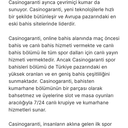
Casinogaranti ayrıca çevrimiçi kumar da
sunuyor. Casinogaranti, yeni teknolojilerle hızlı
bir şekilde bütünleşir ve Avrupa pazarındaki en
eski bahis sitelerinde liderdir.
Casinogaranti, online bahis alanında maç öncesi
bahis ve canlı bahis hizmeti vermekte ve canlı
bahis bölümü ile tüm spor dalları için canlı yayın
hizmeti vermektedir. Ancak Casinogaranti spor
bahisleri bölümü de Türkiye pazarındaki en
yüksek oranları ve en geniş bahis çeşitliliğini
sunmaktadır. Casinogaranti, bahisten
kumarhane bölümünün bir parçası olarak
bahsetmez ve üyelerine slot ve masa oyunları
aracılığıyla 7/24 canlı krupiye ve kumarhane
hizmetleri sunar.
Casinogaranti, insanların aklına gelen ilk spor