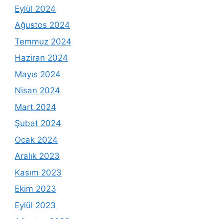
Eylül 2024
Ağustos 2024
Temmuz 2024
Haziran 2024
Mayıs 2024
Nisan 2024
Mart 2024
Şubat 2024
Ocak 2024
Aralık 2023
Kasım 2023
Ekim 2023
Eylül 2023