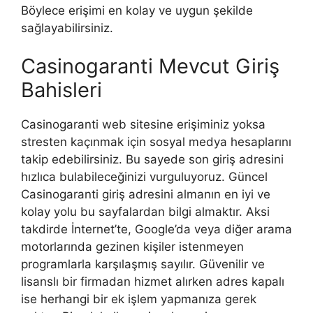
Böylece erişimi en kolay ve uygun şekilde
sağlayabilirsiniz.
Casinogaranti Mevcut Giriş
Bahisleri
Casinogaranti web sitesine erişiminiz yoksa
stresten kaçınmak için sosyal medya hesaplarını
takip edebilirsiniz. Bu sayede son giriş adresini
hızlıca bulabileceğinizi vurguluyoruz. Güncel
Casinogaranti giriş adresini almanın en iyi ve
kolay yolu bu sayfalardan bilgi almaktır. Aksi
takdirde İnternet’te, Google’da veya diğer arama
motorlarında gezinen kişiler istenmeyen
programlarla karşılaşmış sayılır. Güvenilir ve
lisanslı bir firmadan hizmet alırken adres kapalı
ise herhangi bir ek işlem yapmanıza gerek