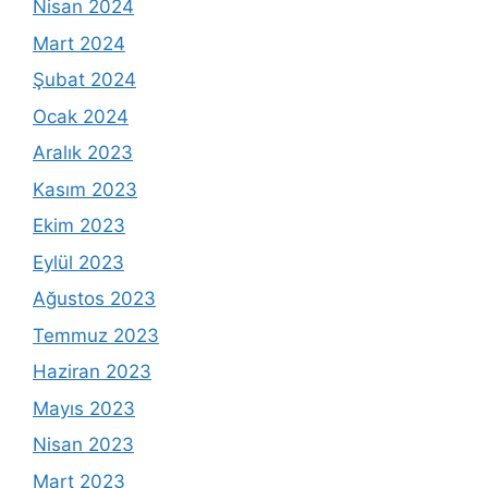
Nisan 2024
Mart 2024
Şubat 2024
Ocak 2024
Aralık 2023
Kasım 2023
Ekim 2023
Eylül 2023
Ağustos 2023
Temmuz 2023
Haziran 2023
Mayıs 2023
Nisan 2023
Mart 2023