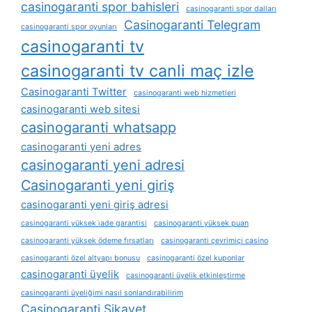
casinogaranti spor bahisleri
casinogaranti spor dalları
Casinogaranti Telegram
casinogaranti spor oyunları
casinogaranti tv
casinogaranti tv canli maç izle
Casinogaranti Twitter
casinogaranti web hizmetleri
casinogaranti web sitesi
casinogaranti whatsapp
casinogaranti yeni adres
casinogaranti yeni adresi
Casinogaranti yeni giriş
casinogaranti yeni giriş adresi
casinogaranti yüksek i̇ade garantisi
casinogaranti yüksek puan
casinogaranti yüksek ödeme fırsatları
casinogaranti çevrimiçi casino
casinogaranti özel altyapı bonusu
casinogaranti özel kuponlar
casinogaranti üyelik
casinogaranti üyelik etkinleştirme
casinogaranti üyeliğimi nasıl sonlandırabilirim
Casinogaranti Şikayet