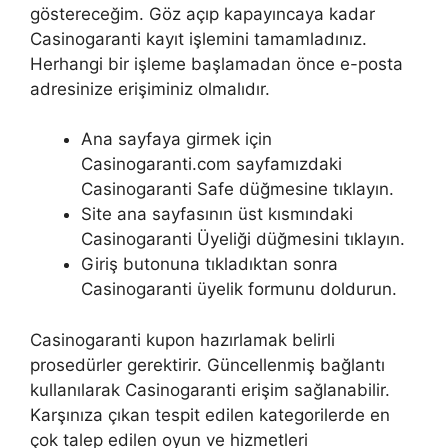
göstereceğim. Göz açıp kapayıncaya kadar
Casinogaranti kayıt işlemini tamamladınız.
Herhangi bir işleme başlamadan önce e-posta
adresinize erişiminiz olmalıdır.
Ana sayfaya girmek için
Casinogaranti.com sayfamızdaki
Casinogaranti Safe düğmesine tıklayın.
Site ana sayfasının üst kısmındaki
Casinogaranti Üyeliği düğmesini tıklayın.
Giriş butonuna tıkladıktan sonra
Casinogaranti üyelik formunu doldurun.
Casinogaranti kupon hazırlamak belirli
prosedürler gerektirir. Güncellenmiş bağlantı
kullanılarak Casinogaranti erişim sağlanabilir.
Karşınıza çıkan tespit edilen kategorilerde en
çok talep edilen oyun ve hizmetleri