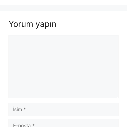
Yorum yapın
Yorum
İsim
E-