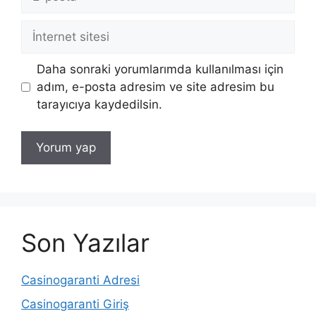
posta
İnternet
sitesi
Daha sonraki yorumlarımda kullanılması için
adım, e-posta adresim ve site adresim bu
tarayıcıya kaydedilsin.
Son Yazılar
Casinogaranti Adresi
Casinogaranti Giriş