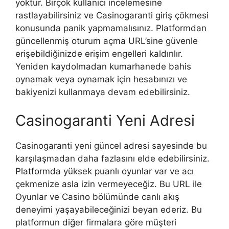
yoktur. Birçok kullanıcı incelemesine
rastlayabilirsiniz ve Casinogaranti giriş çökmesi
konusunda panik yapmamalısınız. Platformdan
güncellenmiş oturum açma URL’sine güvenle
erişebildiğinizde erişim engelleri kaldırılır.
Yeniden kaydolmadan kumarhanede bahis
oynamak veya oynamak için hesabınızı ve
bakiyenizi kullanmaya devam edebilirsiniz.
Casinogaranti Yeni Adresi
Casinogaranti yeni güncel adresi sayesinde bu
karşılaşmadan daha fazlasını elde edebilirsiniz.
Platformda yüksek puanlı oyunlar var ve acı
çekmenize asla izin vermeyeceğiz. Bu URL ile
Oyunlar ve Casino bölümünde canlı akış
deneyimi yaşayabileceğinizi beyan ederiz. Bu
platformun diğer firmalara göre müşteri