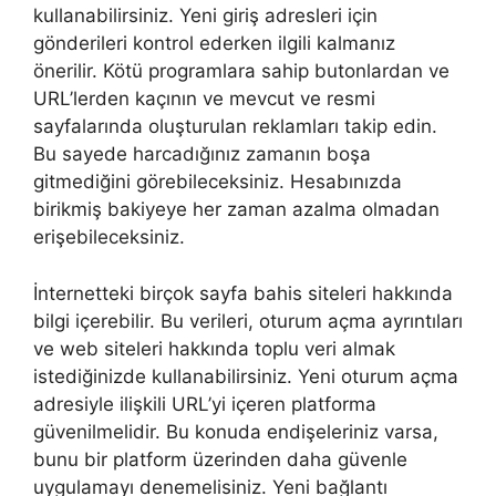
kullanabilirsiniz. Yeni giriş adresleri için
gönderileri kontrol ederken ilgili kalmanız
önerilir. Kötü programlara sahip butonlardan ve
URL’lerden kaçının ve mevcut ve resmi
sayfalarında oluşturulan reklamları takip edin.
Bu sayede harcadığınız zamanın boşa
gitmediğini görebileceksiniz. Hesabınızda
birikmiş bakiyeye her zaman azalma olmadan
erişebileceksiniz.
İnternetteki birçok sayfa bahis siteleri hakkında
bilgi içerebilir. Bu verileri, oturum açma ayrıntıları
ve web siteleri hakkında toplu veri almak
istediğinizde kullanabilirsiniz. Yeni oturum açma
adresiyle ilişkili URL’yi içeren platforma
güvenilmelidir. Bu konuda endişeleriniz varsa,
bunu bir platform üzerinden daha güvenle
uygulamayı denemelisiniz. Yeni bağlantı