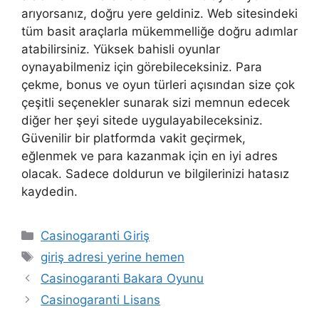
arıyorsanız, doğru yere geldiniz. Web sitesindeki
tüm basit araçlarla mükemmelliğe doğru adımlar
atabilirsiniz. Yüksek bahisli oyunlar
oynayabilmeniz için görebileceksiniz. Para
çekme, bonus ve oyun türleri açısından size çok
çeşitli seçenekler sunarak sizi memnun edecek
diğer her şeyi sitede uygulayabileceksiniz.
Güvenilir bir platformda vakit geçirmek,
eğlenmek ve para kazanmak için en iyi adres
olacak. Sadece doldurun ve bilgilerinizi hatasız
kaydedin.
Kategoriler
Casinogaranti Giriş
Etiketler
giriş adresi yerine hemen
Yazı
Casinogaranti Bakara Oyunu
dolaşımı
Casinogaranti Lisans