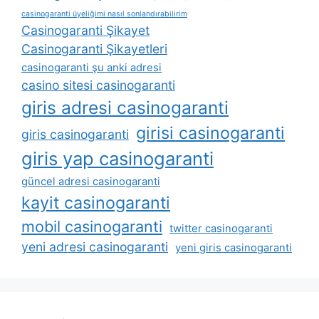
casinogaranti üyeliğimi nasıl sonlandırabilirim
Casinogaranti Şikayet
Casinogaranti Şikayetleri
casinogaranti şu anki adresi
casino sitesi casinogaranti
giris adresi casinogaranti
girisi casinogaranti
giris casinogaranti
giris yap casinogaranti
güncel adresi casinogaranti
kayit casinogaranti
mobil casinogaranti
twitter casinogaranti
yeni adresi casinogaranti
yeni giris casinogaranti