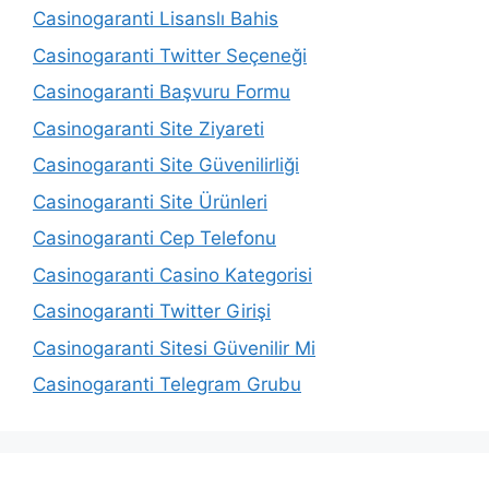
Casinogaranti Lisanslı Bahis
Casinogaranti Twitter Seçeneği
Casinogaranti Başvuru Formu
Casinogaranti Site Ziyareti
Casinogaranti Site Güvenilirliği
Casinogaranti Site Ürünleri
Casinogaranti Cep Telefonu
Casinogaranti Casino Kategorisi
Casinogaranti Twitter Girişi
Casinogaranti Sitesi Güvenilir Mi
Casinogaranti Telegram Grubu