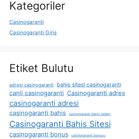
Kategoriler
Casinogaranti
Casinogaranti Giriş
Etiket Bulutu
bahis sitesi casinogaranti
adresi casinogaranti
canli casinogaranti
Casinogaranti adres
casinogaranti adresi
casinogaranti bahis
casinogaranti bahis odaklı
Casinogaranti Bahis Sitesi
casinogaranti bonus
casinogaranti bonusu