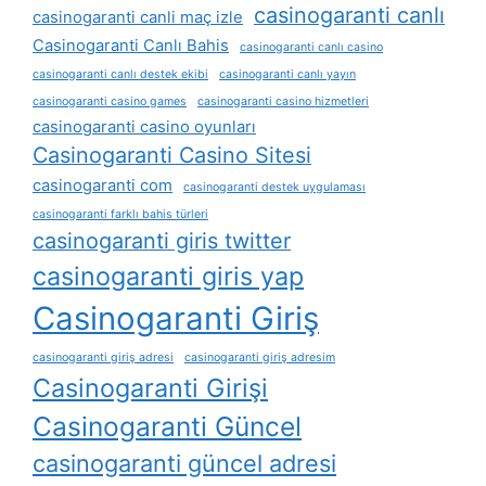
casinogaranti canlı
casinogaranti canli maç izle
Casinogaranti Canlı Bahis
casinogaranti canlı casino
casinogaranti canlı destek ekibi
casinogaranti canlı yayın
casinogaranti casino games
casinogaranti casino hizmetleri
casinogaranti casino oyunları
Casinogaranti Casino Sitesi
casinogaranti com
casinogaranti destek uygulaması
casinogaranti farklı bahis türleri
casinogaranti giris twitter
casinogaranti giris yap
Casinogaranti Giriş
casinogaranti giriş adresi
casinogaranti giriş adresim
Casinogaranti Girişi
Casinogaranti Güncel
casinogaranti güncel adresi