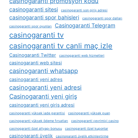
casinogaranti promosyon kodu
casinogaranti sitesi
casinogaranti son giriş adresi
casinogaranti spor bahisleri
casinogaranti spor dalları
Casinogaranti Telegram
casinogaranti spor oyunları
casinogaranti tv
casinogaranti tv canli maç izle
Casinogaranti Twitter
casinogaranti web hizmetleri
casinogaranti web sitesi
casinogaranti whatsapp
casinogaranti yeni adres
casinogaranti yeni adresi
Casinogaranti yeni giriş
casinogaranti yeni giriş adresi
casinogaranti yüksek i̇ade garantisi
casinogaranti yüksek puan
casinogaranti yüksek ödeme fırsatları
casinogaranti çevrimiçi casino
casinogaranti özel altyapı bonusu
casinogaranti özel kuponlar
casinogaranti üyelik
casinogaranti üyelik etkinleştirme