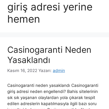
giriş adresi yerine
hemen
Casinogaranti Neden
Yasaklandı
Kasım 16, 2022
Yazarı:
admin
Casinogaranti neden yasaklandı Casinogaranti
giriş adresi neden engellendi? Bahis sitelerinin
sık sık yaşanan olaylardan yola çıkarak tespit
edilen adreslerin kapatılmasıyla ilgili bazı soru