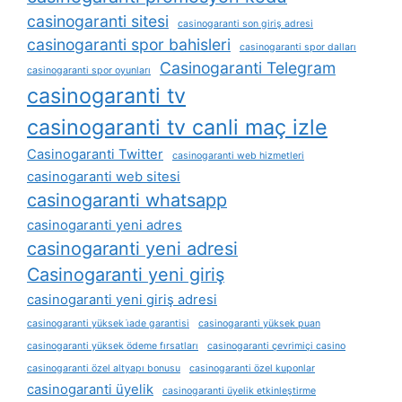
casinogaranti sitesi
casinogaranti son giriş adresi
casinogaranti spor bahisleri
casinogaranti spor dalları
Casinogaranti Telegram
casinogaranti spor oyunları
casinogaranti tv
casinogaranti tv canli maç izle
Casinogaranti Twitter
casinogaranti web hizmetleri
casinogaranti web sitesi
casinogaranti whatsapp
casinogaranti yeni adres
casinogaranti yeni adresi
Casinogaranti yeni giriş
casinogaranti yeni giriş adresi
casinogaranti yüksek i̇ade garantisi
casinogaranti yüksek puan
casinogaranti yüksek ödeme fırsatları
casinogaranti çevrimiçi casino
casinogaranti özel altyapı bonusu
casinogaranti özel kuponlar
casinogaranti üyelik
casinogaranti üyelik etkinleştirme