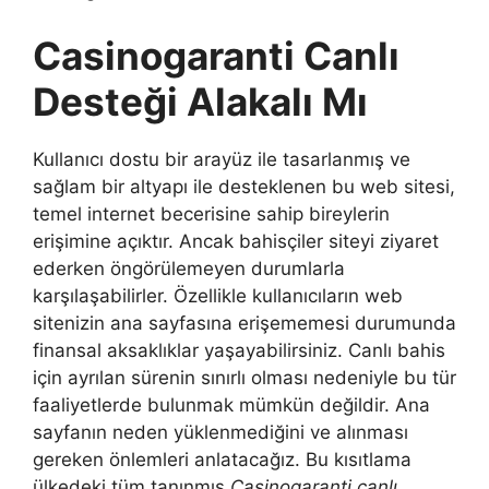
Casinogaranti Canlı
Desteği Alakalı Mı
Kullanıcı dostu bir arayüz ile tasarlanmış ve
sağlam bir altyapı ile desteklenen bu web sitesi,
temel internet becerisine sahip bireylerin
erişimine açıktır. Ancak bahisçiler siteyi ziyaret
ederken öngörülemeyen durumlarla
karşılaşabilirler. Özellikle kullanıcıların web
sitenizin ana sayfasına erişememesi durumunda
finansal aksaklıklar yaşayabilirsiniz. Canlı bahis
için ayrılan sürenin sınırlı olması nedeniyle bu tür
faaliyetlerde bulunmak mümkün değildir. Ana
sayfanın neden yüklenmediğini ve alınması
gereken önlemleri anlatacağız. Bu kısıtlama
ülkedeki tüm tanınmış
Casinogaranti canlı