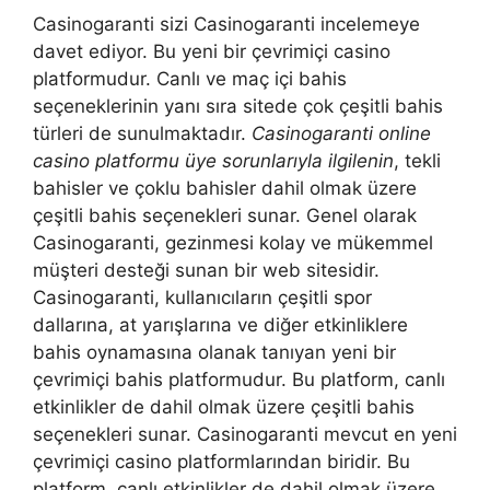
Casinogaranti sizi Casinogaranti incelemeye
davet ediyor. Bu yeni bir çevrimiçi casino
platformudur. Canlı ve maç içi bahis
seçeneklerinin yanı sıra sitede çok çeşitli bahis
türleri de sunulmaktadır.
Casinogaranti online
casino platformu üye sorunlarıyla ilgilenin
, tekli
bahisler ve çoklu bahisler dahil olmak üzere
çeşitli bahis seçenekleri sunar. Genel olarak
Casinogaranti, gezinmesi kolay ve mükemmel
müşteri desteği sunan bir web sitesidir.
Casinogaranti, kullanıcıların çeşitli spor
dallarına, at yarışlarına ve diğer etkinliklere
bahis oynamasına olanak tanıyan yeni bir
çevrimiçi bahis platformudur. Bu platform, canlı
etkinlikler de dahil olmak üzere çeşitli bahis
seçenekleri sunar. Casinogaranti mevcut en yeni
çevrimiçi casino platformlarından biridir. Bu
platform, canlı etkinlikler de dahil olmak üzere