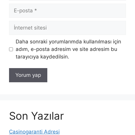
E-
posta
İnternet
sitesi
Daha sonraki yorumlarımda kullanılması için
adım, e-posta adresim ve site adresim bu
tarayıcıya kaydedilsin.
Son Yazılar
Casinogaranti Adresi