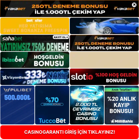
×
CASINOGARANTI GİRİŞ İÇİN TIKLAYINIZ!