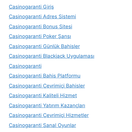
Casinogaranti Giriş
Casinogaranti Adres Sistemi
Casinogaranti Bonus Sitesi
Casinogaranti Poker Şansı
Casinogaranti Günlük Bahisler
Casinogaranti Blackjack Uygulaması
Casinogaranti
Casinogaranti Bahis Platformu
Casinogaranti Çevrimiçi Bahisler
Casinogaranti Kaliteli Hizmet
Casinogaranti Yatırım Kazançları
Casinogaranti Çevrimiçi Hizmetler
Casinogaranti Sanal Oyunlar