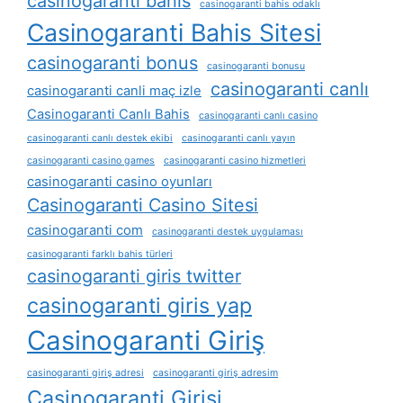
casinogaranti bahis
casinogaranti bahis odaklı
Casinogaranti Bahis Sitesi
casinogaranti bonus
casinogaranti bonusu
casinogaranti canlı
casinogaranti canli maç izle
Casinogaranti Canlı Bahis
casinogaranti canlı casino
casinogaranti canlı destek ekibi
casinogaranti canlı yayın
casinogaranti casino games
casinogaranti casino hizmetleri
casinogaranti casino oyunları
Casinogaranti Casino Sitesi
casinogaranti com
casinogaranti destek uygulaması
casinogaranti farklı bahis türleri
casinogaranti giris twitter
casinogaranti giris yap
Casinogaranti Giriş
casinogaranti giriş adresi
casinogaranti giriş adresim
Casinogaranti Girişi