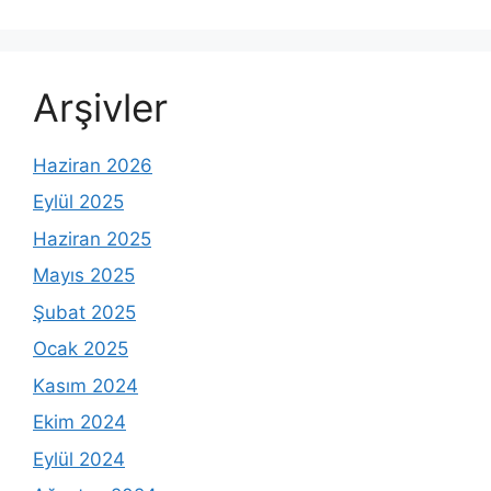
Arşivler
Haziran 2026
Eylül 2025
Haziran 2025
Mayıs 2025
Şubat 2025
Ocak 2025
Kasım 2024
Ekim 2024
Eylül 2024