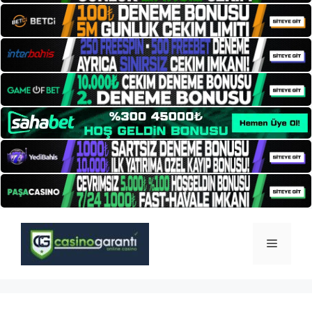
İçeriğe
atla
Menü