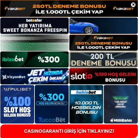
×
CASINOGARANTI GİRİŞ İÇİN TIKLAYINIZ!