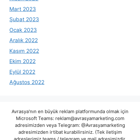
Mart 2023
Şubat 2023
Ocak 2023
Aralık 2022
Kasım 2022
Ekim 2022
Eylül 2022
Ağustos 2022
Avrasya'nın en büyük reklam platformunda olmak için
Microsoft Teams:
reklam@avrasyamarketing.com
adresimizden veya Telegram: @Avrasyamarketing
adresimizden irtibat kurabilirsiniz. (Tek iletişim
adreslerimiz teams / telegram ve mail adresimizdir.