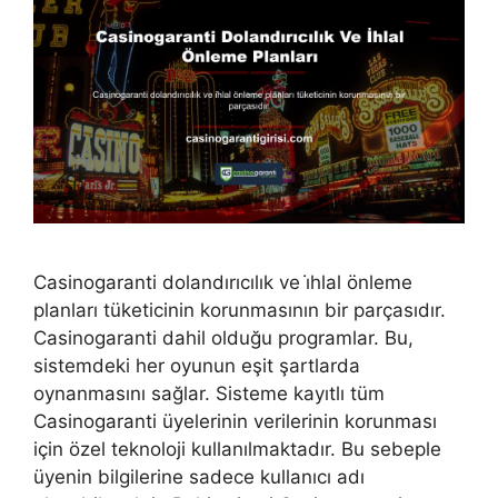
Casinogaranti dolandırıcılık ve i̇hlal önleme
planları tüketicinin korunmasının bir parçasıdır.
Casinogaranti dahil olduğu programlar. Bu,
sistemdeki her oyunun eşit şartlarda
oynanmasını sağlar. Sisteme kayıtlı tüm
Casinogaranti üyelerinin verilerinin korunması
için özel teknoloji kullanılmaktadır. Bu sebeple
üyenin bilgilerine sadece kullanıcı adı