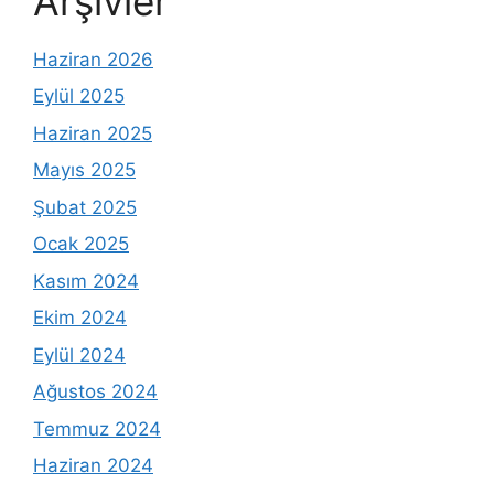
Arşivler
Haziran 2026
Eylül 2025
Haziran 2025
Mayıs 2025
Şubat 2025
Ocak 2025
Kasım 2024
Ekim 2024
Eylül 2024
Ağustos 2024
Temmuz 2024
Haziran 2024