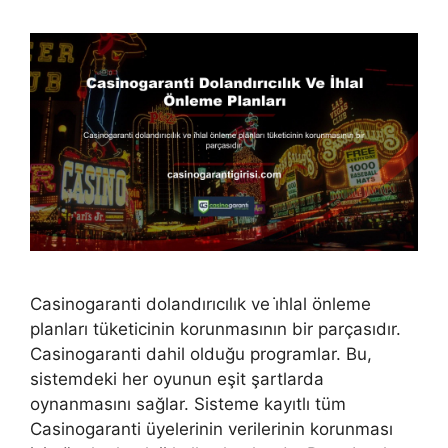
Casinogaranti dolandırıcılık ve i̇hlal önleme
planları tüketicinin korunmasının bir parçasıdır.
Casinogaranti dahil olduğu programlar. Bu,
sistemdeki her oyunun eşit şartlarda
oynanmasını sağlar. Sisteme kayıtlı tüm
Casinogaranti üyelerinin verilerinin korunması