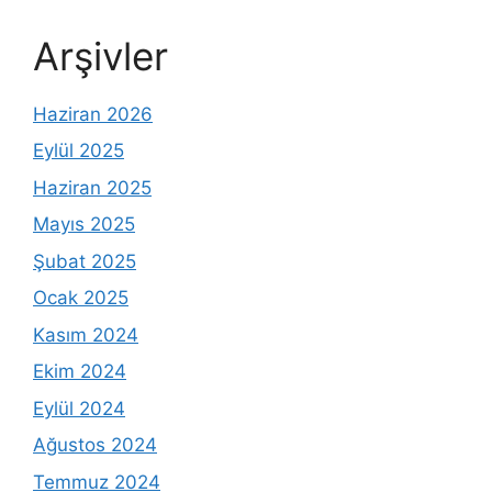
Arşivler
Haziran 2026
Eylül 2025
Haziran 2025
Mayıs 2025
Şubat 2025
Ocak 2025
Kasım 2024
Ekim 2024
Eylül 2024
Ağustos 2024
Temmuz 2024