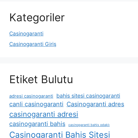
Kategoriler
Casinogaranti
Casinogaranti Giriş
Etiket Bulutu
bahis sitesi casinogaranti
adresi casinogaranti
canli casinogaranti
Casinogaranti adres
casinogaranti adresi
casinogaranti bahis
casinogaranti bahis odaklı
Casinogaranti Bahis Sitesi