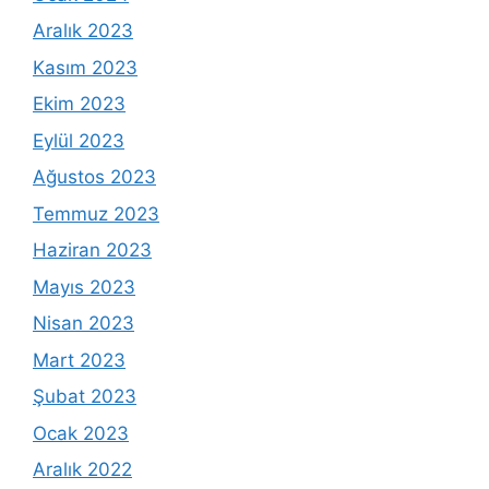
Aralık 2023
Kasım 2023
Ekim 2023
Eylül 2023
Ağustos 2023
Temmuz 2023
Haziran 2023
Mayıs 2023
Nisan 2023
Mart 2023
Şubat 2023
Ocak 2023
Aralık 2022