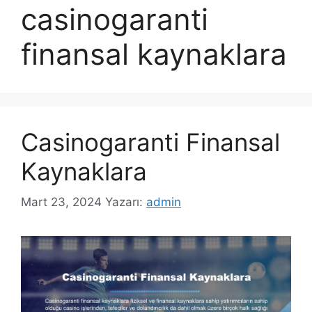
casinogaranti
finansal kaynaklara
Casinogaranti Finansal
Kaynaklara
Mart 23, 2024
Yazarı:
admin