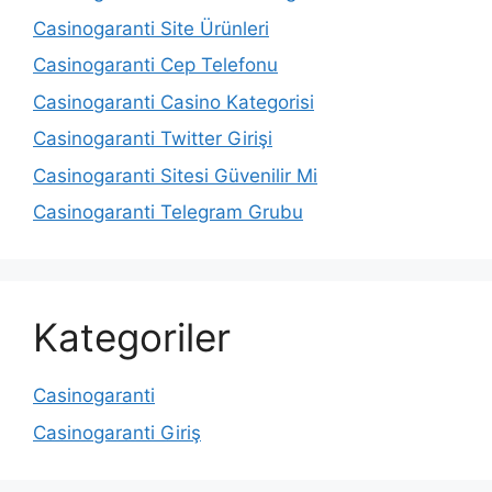
Casinogaranti Site Ürünleri
Casinogaranti Cep Telefonu
Casinogaranti Casino Kategorisi
Casinogaranti Twitter Girişi
Casinogaranti Sitesi Güvenilir Mi
Casinogaranti Telegram Grubu
Kategoriler
Casinogaranti
Casinogaranti Giriş