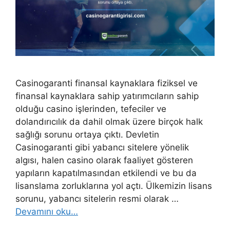
Casinogaranti finansal kaynaklara fiziksel ve
finansal kaynaklara sahip yatırımcıların sahip
olduğu casino işlerinden, tefeciler ve
dolandırıcılık da dahil olmak üzere birçok halk
sağlığı sorunu ortaya çıktı. Devletin
Casinogaranti gibi yabancı sitelere yönelik
algısı, halen casino olarak faaliyet gösteren
yapıların kapatılmasından etkilendi ve bu da
lisanslama zorluklarına yol açtı. Ülkemizin lisans
sorunu, yabancı sitelerin resmi olarak …
Devamını oku…