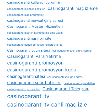
casinogaranti kullanıcı yorumları
casinogaranti maç izleme
casinogaranti kullanım koşulları
casinogaranti maç programları
casinogaranti mevcut giriş adresi
Casinogaranti Müşteri Hizmetleri
casinogaranti müşteri hizmetlerine giriş yapın
casinogaranti nasil bir site
casinogaranti neden bir hesap numarası i̇stedi
Casinogaranti oyun sitesi
casinogaranti oyun sitesi sorunu
Casinogaranti Para Yatırma
casinogaranti promosyon
casinogaranti promosyon kodu
casinogaranti sitesi
casinogaranti son giriş adresi
casinogaranti spor bahisleri
casinogaranti spor dalları
Casinogaranti Telegram
casinogaranti spor oyunları
casinogaranti tv
casinogaranti tv canli maç izle