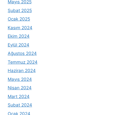
Mayıs 2025
Şubat 2025
Ocak 2025
Kasım 2024
Ekim 2024
Eylül 2024
Ağustos 2024
Temmuz 2024
Haziran 2024
Mayıs 2024
Nisan 2024
Mart 2024
Şubat 2024
Ocak 2024