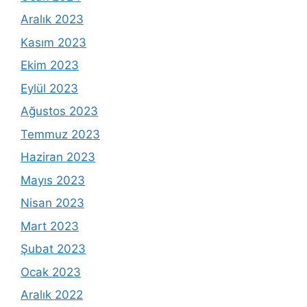
Aralık 2023
Kasım 2023
Ekim 2023
Eylül 2023
Ağustos 2023
Temmuz 2023
Haziran 2023
Mayıs 2023
Nisan 2023
Mart 2023
Şubat 2023
Ocak 2023
Aralık 2022