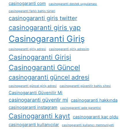
casinogaranti com
casinogaranti destek uygulaması
casinogaranti farklı bahis türleri
casinogaranti giris twitter
casinogaranti giris yap
Casinogaranti Giriş
casinogaranti giriş adresi
casinogaranti giriş adresim
Casinogaranti Girişi
Casinogaranti Güncel
casinogaranti güncel adresi
casinogaranti güncel giriş adresi
casinogaranti güvenilir bahis sitesi
Casinogaranti Güvenilir Mi
casinogaranti güvenlir mi
casinogaranti hakkında
casinogaranti instagram
casinogaranti i̇ade garantisi
Casinogaranti kayıt
casinogaranti kaç oldu
casinogaranti kullanıcılar
casinogaranti kullanıcı memnuniyeti