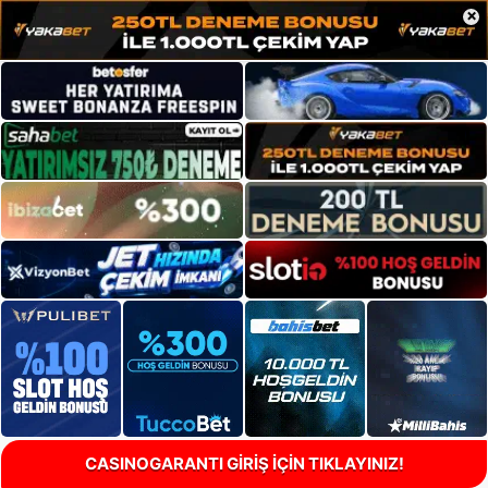
×
CASINOGARANTI GİRİŞ İÇİN TIKLAYINIZ!