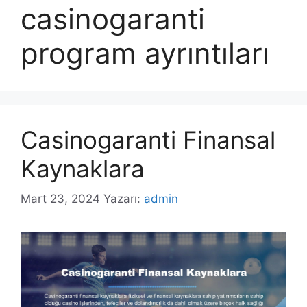
casinogaranti
program ayrıntıları
Casinogaranti Finansal
Kaynaklara
Mart 23, 2024
Yazarı:
admin