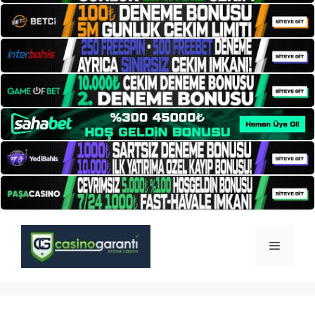
İçeriğe
atla
Menü