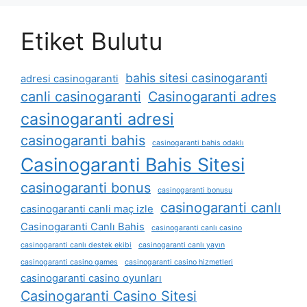
Etiket Bulutu
bahis sitesi casinogaranti
adresi casinogaranti
canli casinogaranti
Casinogaranti adres
casinogaranti adresi
casinogaranti bahis
casinogaranti bahis odaklı
Casinogaranti Bahis Sitesi
casinogaranti bonus
casinogaranti bonusu
casinogaranti canlı
casinogaranti canli maç izle
Casinogaranti Canlı Bahis
casinogaranti canlı casino
casinogaranti canlı destek ekibi
casinogaranti canlı yayın
casinogaranti casino games
casinogaranti casino hizmetleri
casinogaranti casino oyunları
Casinogaranti Casino Sitesi