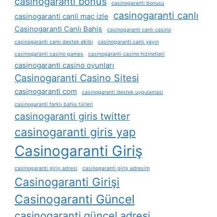
casinogaranti bonus
casinogaranti bonusu
casinogaranti canlı
casinogaranti canli maç izle
Casinogaranti Canlı Bahis
casinogaranti canlı casino
casinogaranti canlı destek ekibi
casinogaranti canlı yayın
casinogaranti casino games
casinogaranti casino hizmetleri
casinogaranti casino oyunları
Casinogaranti Casino Sitesi
casinogaranti com
casinogaranti destek uygulaması
casinogaranti farklı bahis türleri
casinogaranti giris twitter
casinogaranti giris yap
Casinogaranti Giriş
casinogaranti giriş adresi
casinogaranti giriş adresim
Casinogaranti Girişi
Casinogaranti Güncel
casinogaranti güncel adresi