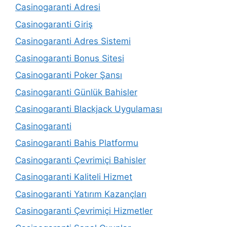
Casinogaranti Adresi
Casinogaranti Giriş
Casinogaranti Adres Sistemi
Casinogaranti Bonus Sitesi
Casinogaranti Poker Şansı
Casinogaranti Günlük Bahisler
Casinogaranti Blackjack Uygulaması
Casinogaranti
Casinogaranti Bahis Platformu
Casinogaranti Çevrimiçi Bahisler
Casinogaranti Kaliteli Hizmet
Casinogaranti Yatırım Kazançları
Casinogaranti Çevrimiçi Hizmetler