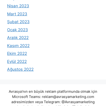
Nisan 2023
Mart 2023
Şubat 2023
Ocak 2023
Aralık 2022
Kasım 2022
Ekim 2022
Eylül 2022
Ağustos 2022
Avrasya'nın en büyük reklam platformunda olmak için
Microsoft Teams:
reklam@avrasyamarketing.com
adresimizden veya Telegram: @Avrasyamarketing