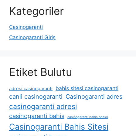
Kategoriler
Casinogaranti
Casinogaranti Giriş
Etiket Bulutu
bahis sitesi casinogaranti
adresi casinogaranti
canli casinogaranti
Casinogaranti adres
casinogaranti adresi
casinogaranti bahis
casinogaranti bahis odaklı
Casinogaranti Bahis Sitesi