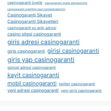
casinogaranti üyelik
casinogaranti üyelik etkinleştirme
casinogaranti üyeliğimi nasıl sonlandırabilirim
Casinogaranti Şikayet
Casinogaranti Şikayetleri
casinogaranti şu anki adresi
casino sitesi casinogaranti
giris adresi casinogaranti
girisi casinogaranti
giris casinogaranti
giris yap casinogaranti
güncel adresi casinogaranti
kayit casinogaranti
mobil casinogaranti
twitter casinogaranti
yeni adresi casinogaranti
yeni giris casinogaranti