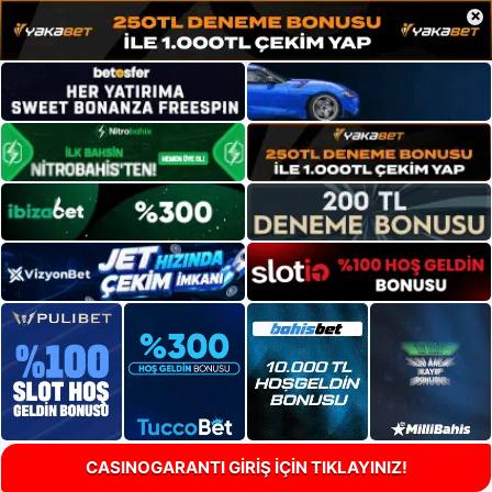
×
CASINOGARANTI GİRİŞ İÇİN TIKLAYINIZ!