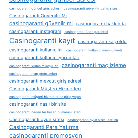
casinogaranti güncel giriş adresi
casinogaranti güvenilir bahis sitesi
Casinogaranti Güvenilir Mi
casinogaranti güvenlir mi
casinogaranti hakkında
casinogaranti instagram
casinogaranti i̇ade garantisi
Casinogaranti kayıt
casinogaranti kaç oldu
casinogaranti kullanıcılar
casinogaranti kullanıcı memnuniyeti
casinogaranti kullanıcı yorumları
casinogaranti maç izleme
casinogaranti kullanım koşulları
casinogaranti maç programları
casinogaranti mevcut giriş adresi
Casinogaranti Müşteri Hizmetleri
casinogaranti müşteri hizmetlerine giriş yapın
casinogaranti nasil bir site
casinogaranti neden bir hesap numarası i̇stedi
Casinogaranti oyun sitesi
casinogaranti oyun sitesi sorunu
Casinogaranti Para Yatırma
casinogaranti promosyon