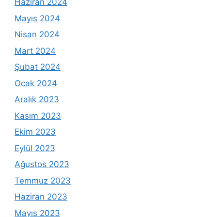
Haziran 2024
Mayıs 2024
Nisan 2024
Mart 2024
Şubat 2024
Ocak 2024
Aralık 2023
Kasım 2023
Ekim 2023
Eylül 2023
Ağustos 2023
Temmuz 2023
Haziran 2023
Mayıs 2023