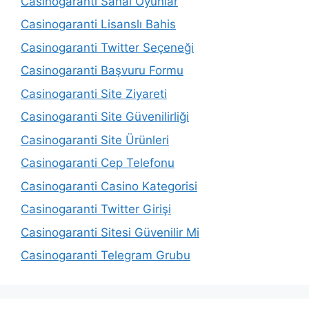
Casinogaranti Sanal Oyunlar
Casinogaranti Lisanslı Bahis
Casinogaranti Twitter Seçeneği
Casinogaranti Başvuru Formu
Casinogaranti Site Ziyareti
Casinogaranti Site Güvenilirliği
Casinogaranti Site Ürünleri
Casinogaranti Cep Telefonu
Casinogaranti Casino Kategorisi
Casinogaranti Twitter Girişi
Casinogaranti Sitesi Güvenilir Mi
Casinogaranti Telegram Grubu