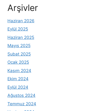
Arşivler
Haziran 2026
Eylül 2025
Haziran 2025
Mayıs 2025
Şubat 2025
Ocak 2025
Kasım 2024
Ekim 2024
Eylül 2024
Ağustos 2024
Temmuz 2024