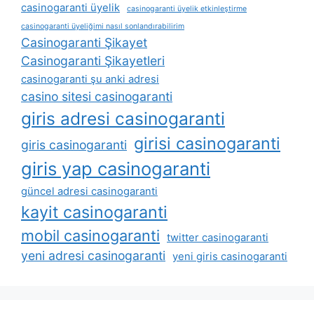
casinogaranti üyelik
casinogaranti üyelik etkinleştirme
casinogaranti üyeliğimi nasıl sonlandırabilirim
Casinogaranti Şikayet
Casinogaranti Şikayetleri
casinogaranti şu anki adresi
casino sitesi casinogaranti
giris adresi casinogaranti
girisi casinogaranti
giris casinogaranti
giris yap casinogaranti
güncel adresi casinogaranti
kayit casinogaranti
mobil casinogaranti
twitter casinogaranti
yeni adresi casinogaranti
yeni giris casinogaranti