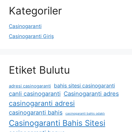
Kategoriler
Casinogaranti
Casinogaranti Giriş
Etiket Bulutu
bahis sitesi casinogaranti
adresi casinogaranti
canli casinogaranti
Casinogaranti adres
casinogaranti adresi
casinogaranti bahis
casinogaranti bahis odaklı
Casinogaranti Bahis Sitesi