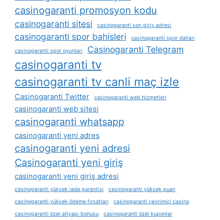
casinogaranti promosyon kodu
casinogaranti sitesi
casinogaranti son giriş adresi
casinogaranti spor bahisleri
casinogaranti spor dalları
Casinogaranti Telegram
casinogaranti spor oyunları
casinogaranti tv
casinogaranti tv canli maç izle
Casinogaranti Twitter
casinogaranti web hizmetleri
casinogaranti web sitesi
casinogaranti whatsapp
casinogaranti yeni adres
casinogaranti yeni adresi
Casinogaranti yeni giriş
casinogaranti yeni giriş adresi
casinogaranti yüksek i̇ade garantisi
casinogaranti yüksek puan
casinogaranti yüksek ödeme fırsatları
casinogaranti çevrimiçi casino
casinogaranti özel altyapı bonusu
casinogaranti özel kuponlar