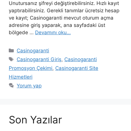
Unutursanız şifreyi değiştirebilirsiniz. Hızlı kayıt
yaptırabilirsiniz. Gerekli tanımlar ücretsiz hesap
ve kayıt; Casinogaranti mevcut oturum açma
adresine giriş yaparak, ana sayfadaki üst
bölgede …
Devamını oku…
Kategoriler
Casinogaranti
Etiketler
Casinogaranti Giriş
,
Casinogaranti
Promosyon Çekimi
,
Casinogaranti Site
Hizmetleri
Yorum yap
Son Yazılar