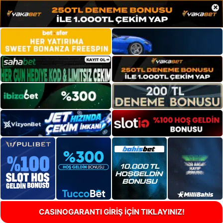
×
CASINOGARANTI GİRİŞ İÇİN TIKLAYINIZ!