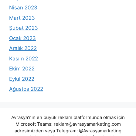
Nisan 2023
Mart 2023
Şubat 2023
Ocak 2023
Aralık 2022
Kasım 2022
Ekim 2022
Eylül 2022
Ağustos 2022
Avrasya'nın en büyük reklam platformunda olmak için
Microsoft Teams:
reklam@avrasyamarketing.com
adresimizden veya Telegram: @Avrasyamarketing