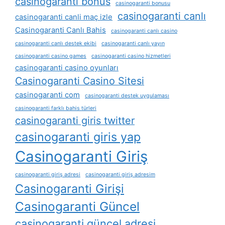
casinogaranti bonus
casinogaranti bonusu
casinogaranti canlı
casinogaranti canli maç izle
Casinogaranti Canlı Bahis
casinogaranti canlı casino
casinogaranti canlı destek ekibi
casinogaranti canlı yayın
casinogaranti casino games
casinogaranti casino hizmetleri
casinogaranti casino oyunları
Casinogaranti Casino Sitesi
casinogaranti com
casinogaranti destek uygulaması
casinogaranti farklı bahis türleri
casinogaranti giris twitter
casinogaranti giris yap
Casinogaranti Giriş
casinogaranti giriş adresi
casinogaranti giriş adresim
Casinogaranti Girişi
Casinogaranti Güncel
casinogaranti güncel adresi